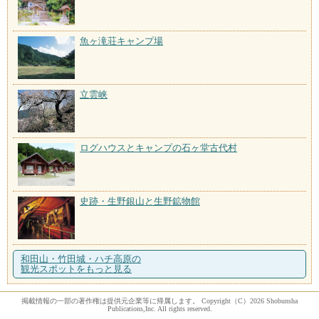
魚ヶ滝荘キャンプ場
立雲峡
ログハウスとキャンプの石ヶ堂古代村
史跡・生野銀山と生野鉱物館
和田山・竹田城・ハチ高原の
観光スポットをもっと見る
掲載情報の一部の著作権は提供元企業等に帰属します。 Copyright（C）2026 Shobunsha
Publications,Inc. All rights reserved.