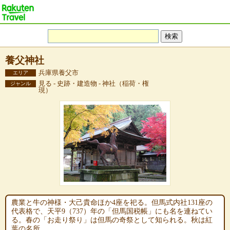
養父神社
兵庫県養父市
エリア
見る - 史跡・建造物 - 神社（稲荷・権
ジャンル
現）
農業と牛の神様・大己貴命ほか4座を祀る。但馬式内社131座の
代表格で、天平9（737）年の「但馬国税帳」にも名を連ねてい
る。春の「お走り祭り」は但馬の奇祭として知られる。秋は紅
葉の名所。