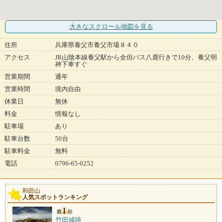
大きなスクロール地図
を見る
住所
兵庫県養父市養父市場８４０
アクセス
JR山陰本線養父駅から全但バス八鹿行きで10分、養父明
神下車すぐ
営業期間
通年
営業時間
境内自由
休業日
無休
料金
情報なし
駐車場
あり
駐車台数
50台
駐車料金
無料
電話
0796-65-0252
和田山
人気スポットランキング
竹田城跡