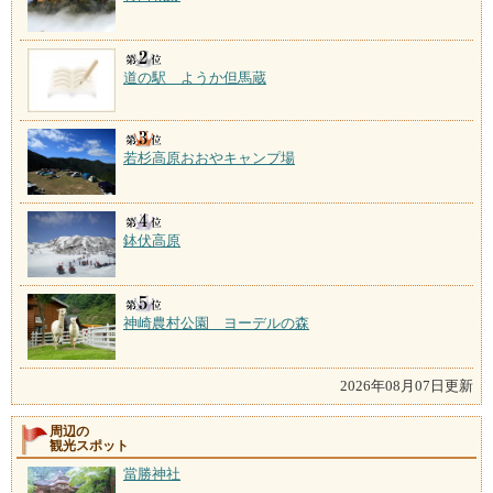
道の駅 ようか但馬蔵
若杉高原おおやキャンプ場
鉢伏高原
神崎農村公園 ヨーデルの森
2026年08月07日更新
周辺の
観光スポット
當勝神社