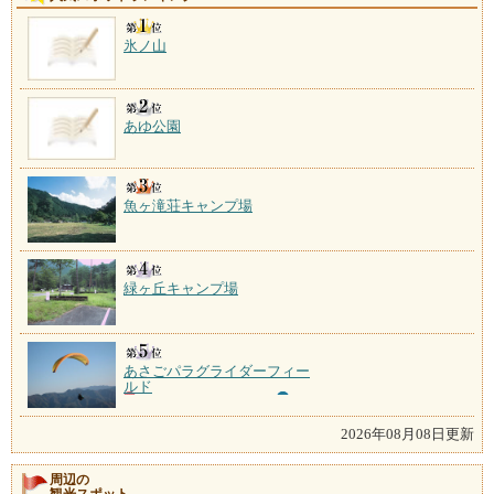
氷ノ山
あゆ公園
魚ヶ滝荘キャンプ場
緑ヶ丘キャンプ場
あさごパラグライダーフィー
ルド
2026年08月08日更新
周辺の
観光スポット