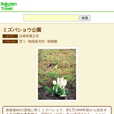
ミズバショウ公園
兵庫県養父市
エリア
買う - 物産販売所 - 植物園
ジャンル
加保坂峠の湿地に咲くミズバショウ。約1万1000年前から自生す