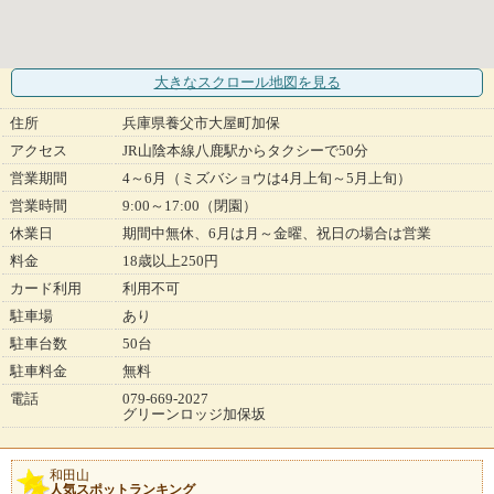
大きなスクロール地図
を見る
住所
兵庫県養父市大屋町加保
アクセス
JR山陰本線八鹿駅からタクシーで50分
営業期間
4～6月（ミズバショウは4月上旬～5月上旬）
営業時間
9:00～17:00（閉園）
休業日
期間中無休、6月は月～金曜、祝日の場合は営業
料金
18歳以上250円
カード利用
利用不可
駐車場
あり
駐車台数
50台
駐車料金
無料
電話
079-669-2027
グリーンロッジ加保坂
和田山
人気スポットランキング