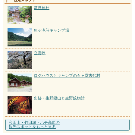
當勝神社
魚ヶ滝荘キャンプ場
立雲峡
ログハウスとキャンプの石ヶ堂古代村
史跡・生野銀山と生野鉱物館
和田山・竹田城・ハチ高原の
観光スポットをもっと見る