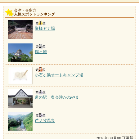
会津・喜多方
人気スポットランキング
殿様ヤナ場
鶴ヶ城
小石ヶ浜オートキャンプ場
道の駅 奥会津かねやま
芦ノ牧温泉
2026年08月08日更新