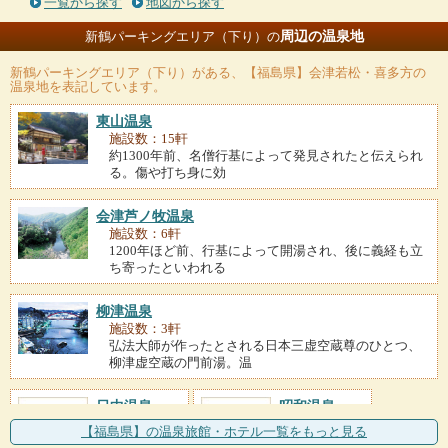
一覧から探す
地図から探す
周辺の温泉地
新鶴パーキングエリア（下り）の
新鶴パーキングエリア（下り）
がある、【福島県】会津若松・喜多方の
温泉地を表記しています。
東山温泉
施設数：15軒
約1300年前、名僧行基によって発見されたと伝えられ
る。傷や打ち身に効
会津芦ノ牧温泉
施設数：6軒
1200年ほど前、行基によって開湯され、後に義経も立
ち寄ったといわれる
柳津温泉
施設数：3軒
弘法大師が作ったとされる日本三虚空蔵尊のひとつ、
柳津虚空蔵の門前湯。温
日中温泉
昭和温泉
施設数：1軒
施設数：1軒
【福島県】の温泉旅館・ホテル一覧をもっと見る