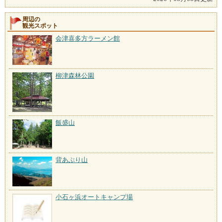
周辺の
観光スポット
会津喜多方ラーメン館
柳津森林公園
飯盛山
背あぶり山
小石ヶ浜オートキャンプ場