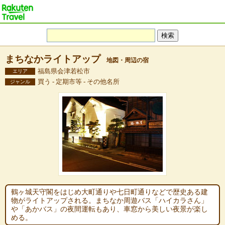
まちなかライトアップ
地図・周辺の宿
福島県会津若松市
エリア
買う - 定期市等 - その他名所
ジャンル
鶴ヶ城天守閣をはじめ大町通りや七日町通りなどで歴史ある建
物がライトアップされる。まちなか周遊バス「ハイカラさん」
や「あかバス」の夜間運転もあり、車窓から美しい夜景が楽し
める。