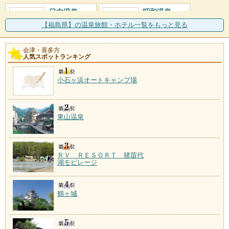
日中温泉
昭和温泉
施設数：1軒
施設数：1軒
【福島県】の温泉旅館・ホテル一覧をもっと見る
会津・喜多方
人気スポットランキング
小石ヶ浜オートキャンプ場
東山温泉
ＲＶ ＲＥＳＯＲＴ 猪苗代
湖モビレージ
鶴ヶ城