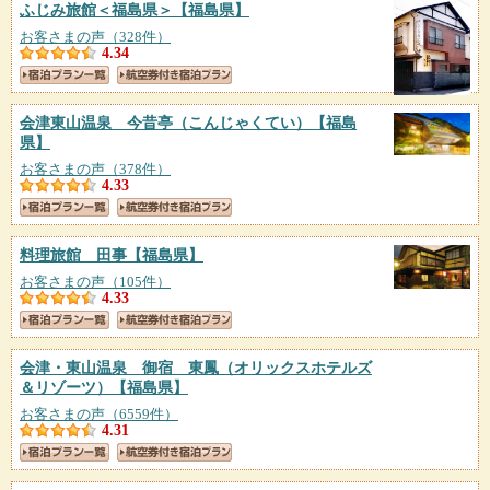
ふじみ旅館＜福島県＞
【福島県】
お客さまの声（328件）
4.34
会津東山温泉 今昔亭（こんじゃくてい）
【福島
県】
お客さまの声（378件）
4.33
料理旅館 田事
【福島県】
お客さまの声（105件）
4.33
会津・東山温泉 御宿 東鳳（オリックスホテルズ
＆リゾーツ）
【福島県】
お客さまの声（6559件）
4.31