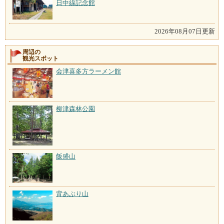
日中線記念館
2026年08月07日更新
周辺の
観光スポット
会津喜多方ラーメン館
柳津森林公園
飯盛山
背あぶり山