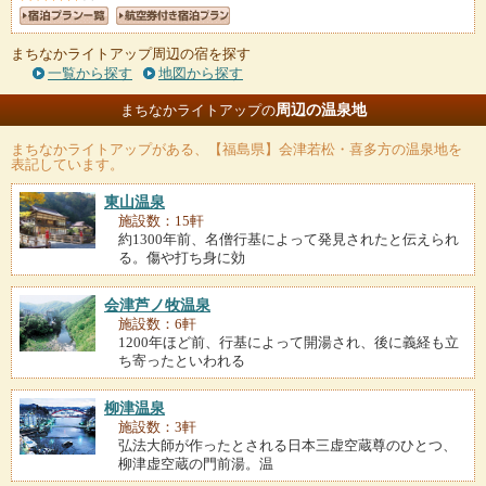
まちなかライトアップ周辺の宿を探す
一覧から探す
地図から探す
周辺の温泉地
まちなかライトアップの
まちなかライトアップ
がある、【福島県】会津若松・喜多方の温泉地を
表記しています。
東山温泉
施設数：15軒
約1300年前、名僧行基によって発見されたと伝えられ
る。傷や打ち身に効
会津芦ノ牧温泉
施設数：6軒
1200年ほど前、行基によって開湯され、後に義経も立
ち寄ったといわれる
柳津温泉
施設数：3軒
弘法大師が作ったとされる日本三虚空蔵尊のひとつ、
柳津虚空蔵の門前湯。温