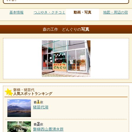
基本情報
つぶやき・クチコミ
動画・写真
地図・周辺の宿
写真
森の工作 どんぐりの
磐梯・猪苗代
人気スポットランキング
猪苗代湖
磐梯西山麓湧水群