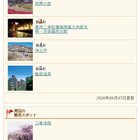
四季の里
奥州二本松藩御用蔵大内家天
明・天保蔵尚古館
浄土平
飯坂温泉
2026年08月07日更新
周辺の
観光スポット
三春滝桜