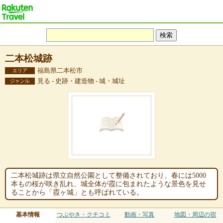
二本松城跡
福島県二本松市
エリア
見る - 史跡・建造物 - 城・城址
ジャンル
二本松城跡は県立自然公園として整備されており、春には5000
本もの桜が咲き乱れ、城全体が霞に包まれたような景色を見せ
ることから「霞ヶ城」とも呼ばれている。
基本情報
つぶやき・クチコミ
動画・写真
地図・周辺の宿