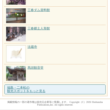
三春ダム資料館
三春郷土人形館
法蔵寺
馬頭観音堂
福島・二本松の
観光スポットをもっと見る
掲載情報の一部の著作権は提供元企業等に帰属します。 Copyright（C）2026 Shobunsha
Publications,Inc. All rights reserved.