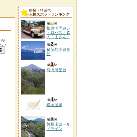
磐梯・猪苗代
人気スポットランキング
桧原湖周遊レ
トロバス「森
のくまさん」
。
(駅
い)
猪苗代湖遊覧
船
滑滝展望台
横向温泉
磐梯山ゴール
ドライン