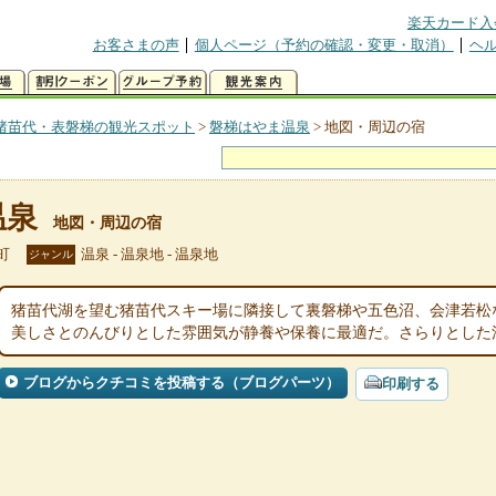
楽天カード入
お客さまの声
個人ページ（予約の確認・変更・取消）
ヘ
猪苗代・表磐梯の観光スポット
>
磐梯はやま温泉
>
地図・周辺の宿
温泉
地図・周辺の宿
町
温泉 - 温泉地 - 温泉地
ジャンル
猪苗代湖を望む猪苗代スキー場に隣接して裏磐梯や五色沼、会津若松
美しさとのんびりとした雰囲気が静養や保養に最適だ。さらりとした
ブログからクチコミを投稿する（ブログパーツ）
印刷する