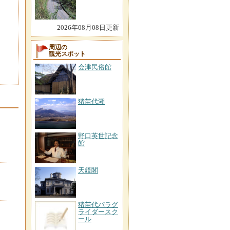
2026年08月08日更新
周辺の
観光スポット
会津民俗館
猪苗代湖
野口英世記念
館
天鏡閣
猪苗代パラグ
ライダースク
ール