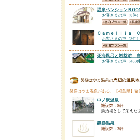
温泉ペンションＢOO
お客さまの声（8件
Ｃａｍｅｌｌｉａ 
お客さまの声（3件
死海風呂と岩盤浴 
お客さまの声（463
周辺の温泉地
磐梯はやま温泉の
静楓亭
【福島県】
お客さまの声（108
磐梯はやま温泉
がある、【福島県】猪
中ノ沢温泉
施設数：8軒
あるぱいんロッジ
【
湯治場として栄えた
お客さまの声（25件
磐梯温泉
施設数：3軒
翁島温泉 玉の湯旅