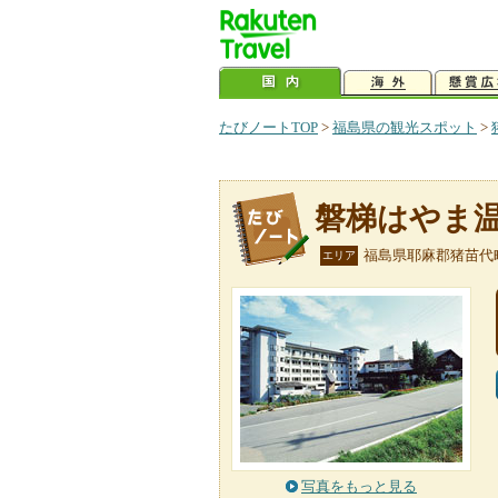
たびノートTOP
>
福島県の観光スポット
>
磐梯はやま
福島県耶麻郡猪苗代
エリア
写真をもっと見る