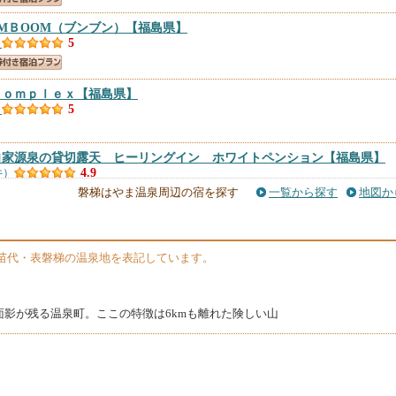
MＢOOM（ブンブン）
【福島県】
）
5
Ｃｏｍｐｌｅｘ
【福島県】
）
5
自家源泉の貸切露天 ヒーリングイン ホワイトペンション
【福島県】
件）
4.9
磐梯はやま温泉周辺の宿を探す
一覧から探す
地図か
件）
4.82
苗代・表磐梯の温泉地を表記しています。
福島県】
面影が残る温泉町。ここの特徴は6kmも離れた険しい山
）
4.67
館
【福島県】