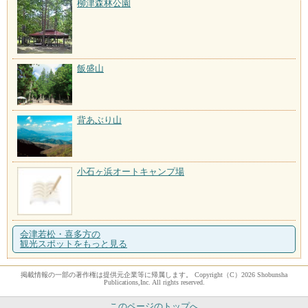
柳津森林公園
飯盛山
背あぶり山
小石ヶ浜オートキャンプ場
会津若松・喜多方の
観光スポットをもっと見る
掲載情報の一部の著作権は提供元企業等に帰属します。 Copyright（C）2026 Shobunsha
Publications,Inc. All rights reserved.
このページのトップへ