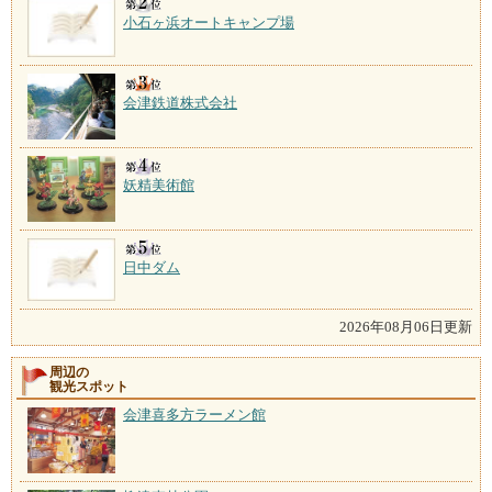
小石ヶ浜オートキャンプ場
会津鉄道株式会社
妖精美術館
日中ダム
2026年08月06日更新
周辺の
観光スポット
会津喜多方ラーメン館