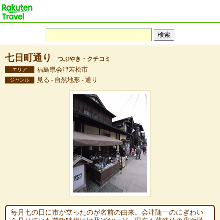
七日町通り
つぶやき・クチコミ
福島県会津若松市
エリア
見る - 自然地形 - 通り
ジャンル
毎月七の日に市が立ったのが名前の由来。会津随一のにぎわい