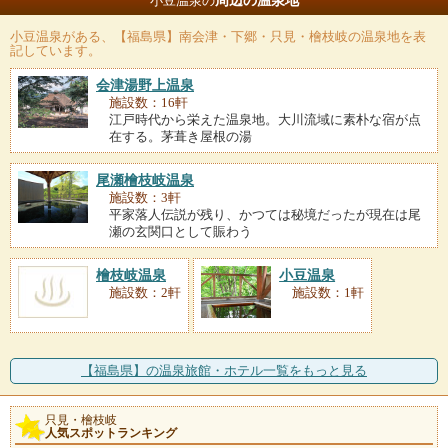
周辺の温泉地
小豆温泉の
小豆温泉
がある、【福島県】南会津・下郷・只見・檜枝岐の温泉地を表
記しています。
会津湯野上温泉
施設数：16軒
江戸時代から栄えた温泉地。大川流域に素朴な宿が点
在する。茅葺き屋根の湯
尾瀬檜枝岐温泉
施設数：3軒
平家落人伝説が残り、かつては秘境だったが現在は尾
瀬の玄関口として賑わう
檜枝岐温泉
小豆温泉
施設数：2軒
施設数：1軒
【福島県】の温泉旅館・ホテル一覧をもっと見る
只見・檜枝岐
人気スポットランキング