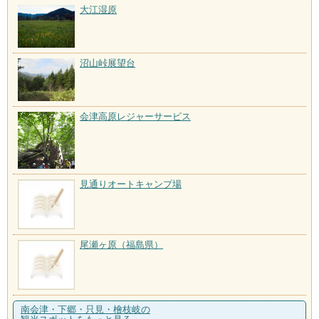
大江湿原
沼山峠展望台
会津高原レジャーサービス
見通りオートキャンプ場
尾瀬ヶ原（福島県）
南会津・下郷・只見・檜枝岐の