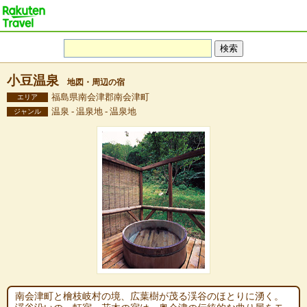
小豆温泉
地図・周辺の宿
福島県南会津郡南会津町
エリア
温泉 - 温泉地 - 温泉地
ジャンル
南会津町と檜枝岐村の境、広葉樹が茂る渓谷のほとりに湧く。