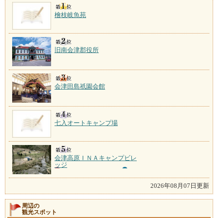
檜枝岐魚苑
旧南会津郡役所
会津田島祇園会館
七入オートキャンプ場
会津高原ＩＮＡキャンプビレ
ッジ
2026年08月07日更新
周辺の
観光スポット