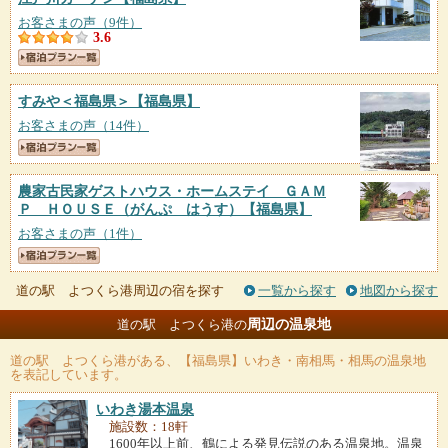
お客さまの声（9件）
3.6
すみや＜福島県＞
【福島県】
お客さまの声（14件）
農家古民家ゲストハウス・ホームステイ ＧＡＭ
Ｐ ＨＯＵＳＥ（がんぷ はうす）
【福島県】
お客さまの声（1件）
道の駅 よつくら港周辺の宿を探す
一覧から探す
地図から探す
周辺の温泉地
道の駅 よつくら港の
道の駅 よつくら港
がある、【福島県】いわき・南相馬・相馬の温泉地
を表記しています。
いわき湯本温泉
施設数：18軒
1600年以上前、鶴による発見伝説のある温泉地。温泉