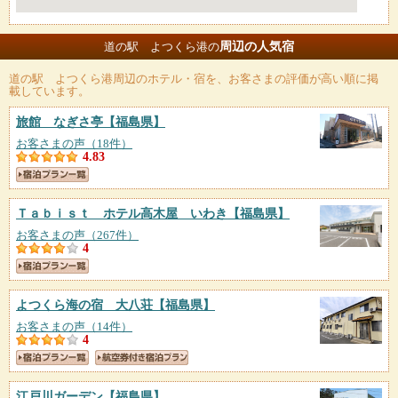
周辺の人気宿
道の駅 よつくら港の
道の駅 よつくら港
周辺のホテル・宿を、お客さまの評価が高い順に掲
載しています。
旅館 なぎさ亭
【福島県】
お客さまの声（18件）
4.83
Ｔａｂｉｓｔ ホテル高木屋 いわき
【福島県】
お客さまの声（267件）
4
よつくら海の宿 大八荘
【福島県】
お客さまの声（14件）
4
江戸川ガーデン
【福島県】