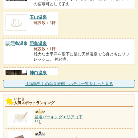
の宿場町として栄え
玉山温泉
施設数：3軒
照島温泉
施設数：1軒
雄大な太平洋を眼下に望む天然温泉で心身ともにリフ
レッシュ。 神経痛、
神白温泉
施設数：1軒
【福島県】の温泉旅館・ホテル一覧をもっと見る
いわき
人気スポットランキング
差塩パーキングエリア（下
り）