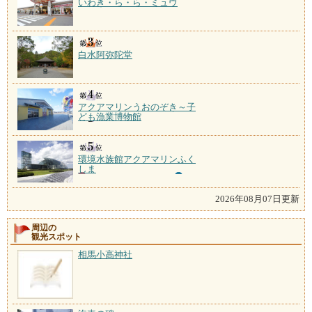
いわき・ら・ら・ミュウ
白水阿弥陀堂
アクアマリンうおのぞき～子
ども漁業博物館
環境水族館アクアマリンふく
しま
2026年08月07日更新
周辺の
観光スポット
相馬小高神社