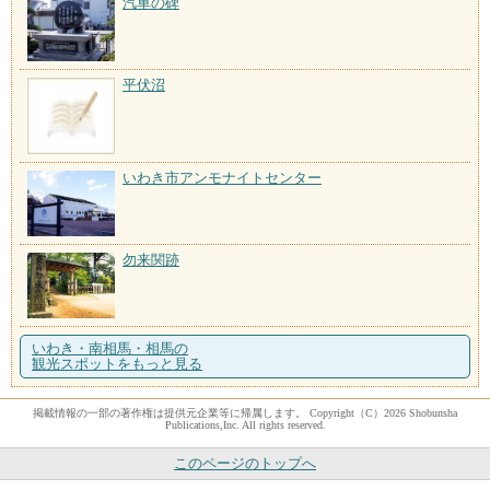
汽車の碑
平伏沼
いわき市アンモナイトセンター
勿来関跡
いわき・南相馬・相馬の
観光スポットをもっと見る
掲載情報の一部の著作権は提供元企業等に帰属します。 Copyright（C）2026 Shobunsha
Publications,Inc. All rights reserved.
このページのトップへ