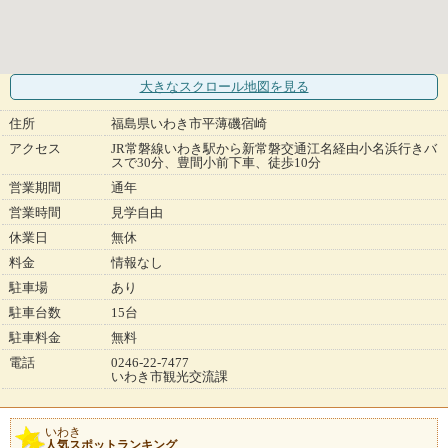
大きなスクロール地図
を見る
住所
福島県いわき市平薄磯宿崎
アクセス
JR常磐線いわき駅から新常磐交通江名経由小名浜行きバ
スで30分、豊間小前下車、徒歩10分
営業期間
通年
営業時間
見学自由
休業日
無休
料金
情報なし
駐車場
あり
駐車台数
15台
駐車料金
無料
電話
0246-22-7477
いわき市観光交流課
いわき
人気スポットランキング