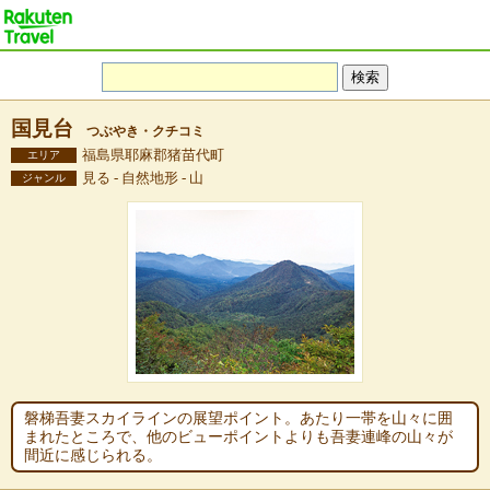
国見台
つぶやき・クチコミ
福島県耶麻郡猪苗代町
エリア
見る - 自然地形 - 山
ジャンル
磐梯吾妻スカイラインの展望ポイント。あたり一帯を山々に囲
まれたところで、他のビューポイントよりも吾妻連峰の山々が
間近に感じられる。