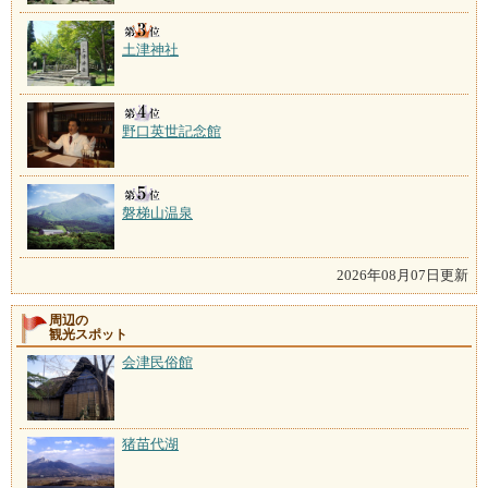
土津神社
野口英世記念館
磐梯山温泉
2026年08月07日更新
周辺の
観光スポット
会津民俗館
猪苗代湖