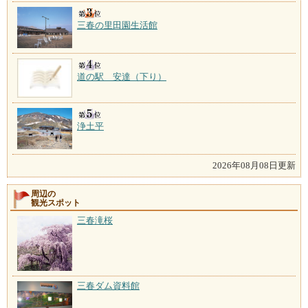
三春の里田園生活館
道の駅 安達（下り）
浄土平
2026年08月08日更新
周辺の
観光スポット
三春滝桜
三春ダム資料館