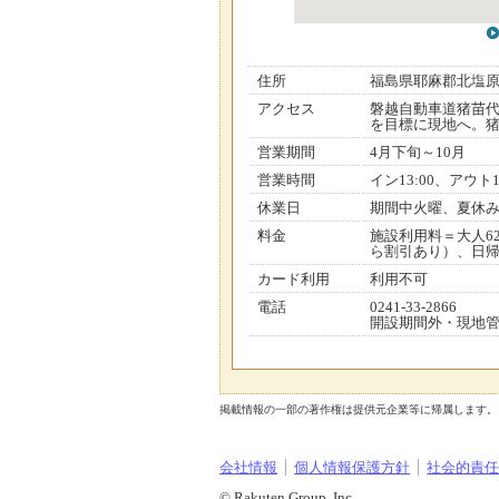
住所
福島県耶麻郡北塩
アクセス
磐越自動車道猪苗代
を目標に現地へ。猪苗
営業期間
4月下旬～10月
営業時間
イン13:00、アウト11
休業日
期間中火曜、夏休
料金
施設利用料＝大人62
ら割引あり）、日帰
カード利用
利用不可
電話
0241-33-2866
開設期間外・現地管理
掲載情報の一部の著作権は提供元企業等に帰属します。 Copyright（C）2026
会社情報
個人情報保護方針
社会的責任[
© Rakuten Group, Inc.