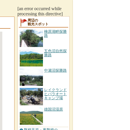
[an error occurred while
processing this directive]
周辺の
観光スポット
檜原湖畔探勝
路
五色沼自然探
勝路
中瀬沼探勝路
レイクランド
ヒバラオート
キャンプ場
雄国沼湿原
磐梯高原・裏磐梯の