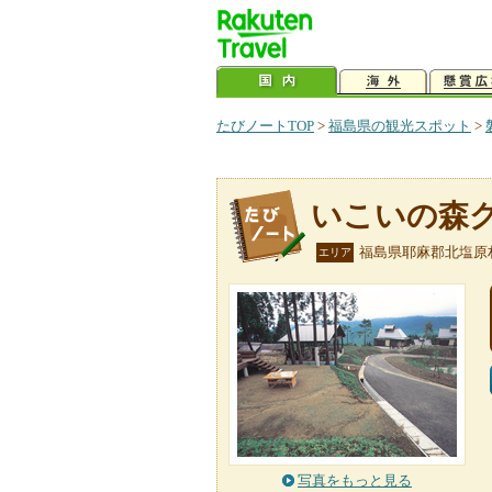
たびノートTOP
>
福島県の観光スポット
>
いこいの森
福島県耶麻郡北塩原
エリア
写真をもっと見る