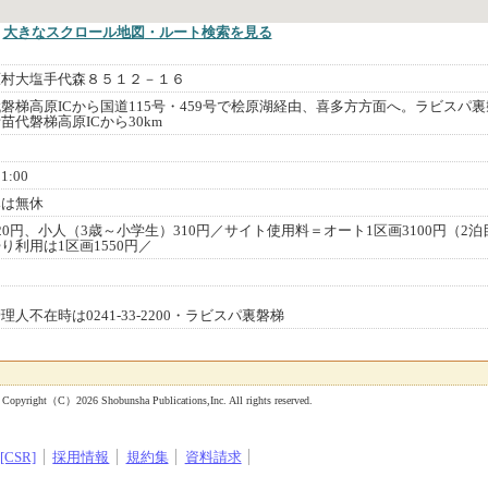
大きなスクロール地図
・ルート検索
を見る
原村大塩手代森８５１２－１６
磐梯高原ICから国道115号・459号で桧原湖経由、喜多方方面へ。ラビスパ裏
代磐梯高原ICから30km
:00
みは無休
0円、小人（3歳～小学生）310円／サイト使用料＝オート1区画3100円（2泊
り利用は1区画1550円／
人不在時は0241-33-2200・ラビスパ裏磐梯
 Shobunsha Publications,Inc. All rights reserved.
CSR]
採用情報
規約集
資料請求