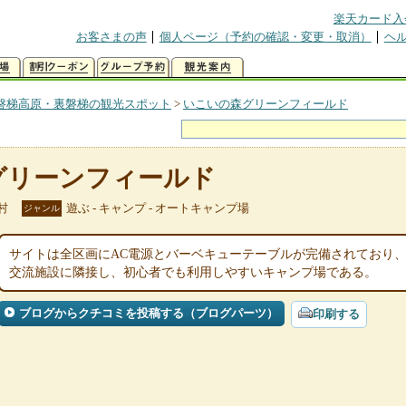
楽天カード入
お客さまの声
個人ページ（予約の確認・変更・取消）
ヘ
磐梯高原・裏磐梯の観光スポット
>
いこいの森グリーンフィールド
グリーンフィールド
村
遊ぶ - キャンプ - オートキャンプ場
ジャンル
サイトは全区画にAC電源とバーベキューテーブルが完備されており
交流施設に隣接し、初心者でも利用しやすいキャンプ場である。
ブログからクチコミを投稿する（ブログパーツ）
印刷する