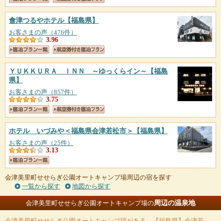
會津つるやホテル
【福島県】
お客さまの声（476件）
3.96
ＹＵＫＫＵＲＡ ＩＮＮ ～ゆっくらイン～
【福島
県】
お客さまの声（857件）
3.75
ホテル いづみや＜福島県会津若松市＞
【福島県】
お客さまの声（25件）
3.13
会津美里町せせらぎ公園オートキャンプ場周辺の宿を探す
一覧から探す
地図から探す
周辺の温泉地
会津美里町せせらぎ公園オートキャンプ場の
会津美里町せせらぎ公園オートキャンプ場
がある、【福島県】会津若