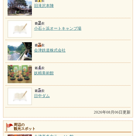
旧滝沢本陣
小石ヶ浜オートキャンプ場
会津鉄道株式会社
妖精美術館
日中ダム
2026年08月06日更新
周辺の
観光スポット