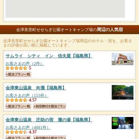
周辺の人気宿
会津美里町せせらぎ公園オートキャンプ場の
会津美里町せせらぎ公園オートキャンプ場
周辺のホテル・宿を、お客さ
まの評価が高い順に掲載しています。
サムライ シティ イン 信夫屋
【福島県】
お客さまの声（2件）
5
会津東山温泉 向瀧
【福島県】
お客さまの声（153件）
4.57
会津東山温泉 庄助の宿 瀧の湯
【福島県】
お客さまの声（4081件）
4.37