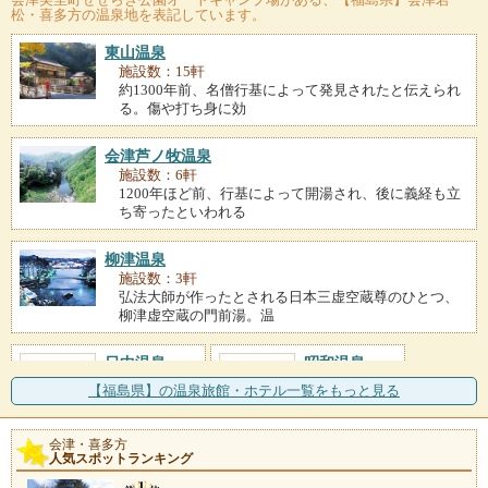
松・喜多方の温泉地を表記しています。
東山温泉
施設数：15軒
約1300年前、名僧行基によって発見されたと伝えられ
る。傷や打ち身に効
会津芦ノ牧温泉
施設数：6軒
1200年ほど前、行基によって開湯され、後に義経も立
ち寄ったといわれる
柳津温泉
施設数：3軒
弘法大師が作ったとされる日本三虚空蔵尊のひとつ、
柳津虚空蔵の門前湯。温
日中温泉
昭和温泉
施設数：1軒
施設数：1軒
【福島県】の温泉旅館・ホテル一覧をもっと見る
会津・喜多方
人気スポットランキング