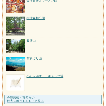
会津喜多方ラーメン館
柳津森林公園
飯盛山
背あぶり山
小石ヶ浜オートキャンプ場
会津若松・喜多方の
観光スポットをもっと見る