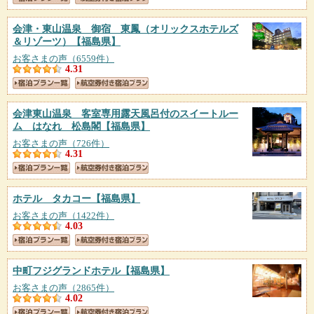
会津・東山温泉 御宿 東鳳（オリックスホテルズ
＆リゾーツ）
【福島県】
お客さまの声（6559件）
4.31
会津東山温泉 客室専用露天風呂付のスイートルー
ム はなれ 松島閣
【福島県】
お客さまの声（726件）
4.31
ホテル タカコー
【福島県】
お客さまの声（1422件）
4.03
中町フジグランドホテル
【福島県】
お客さまの声（2865件）
4.02