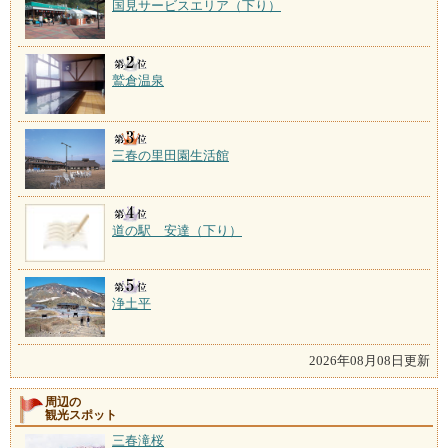
国見サービスエリア（下り）
鷲倉温泉
三春の里田園生活館
道の駅 安達（下り）
浄土平
2026年08月08日更新
周辺の
観光スポット
三春滝桜