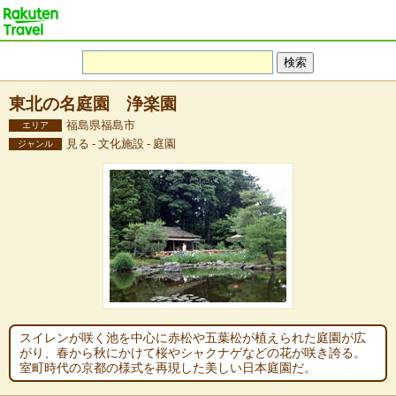
東北の名庭園 浄楽園
福島県福島市
エリア
見る - 文化施設 - 庭園
ジャンル
スイレンが咲く池を中心に赤松や五葉松が植えられた庭園が広
がり、春から秋にかけて桜やシャクナゲなどの花が咲き誇る。
室町時代の京都の様式を再現した美しい日本庭園だ。