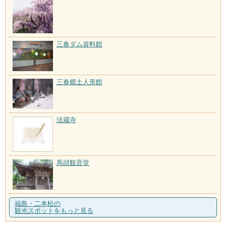
三春ダム資料館
三春郷土人形館
法蔵寺
馬頭観音堂
福島・二本松の
観光スポットをもっと見る