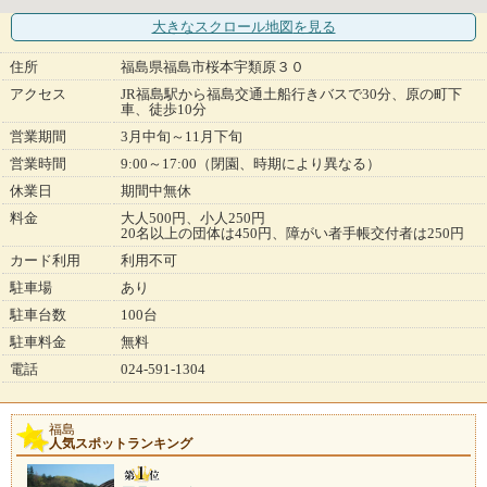
大きなスクロール地図
を見る
住所
福島県福島市桜本宇類原３０
アクセス
JR福島駅から福島交通土船行きバスで30分、原の町下
車、徒歩10分
営業期間
3月中旬～11月下旬
営業時間
9:00～17:00（閉園、時期により異なる）
休業日
期間中無休
料金
大人500円、小人250円
20名以上の団体は450円、障がい者手帳交付者は250円
カード利用
利用不可
駐車場
あり
駐車台数
100台
駐車料金
無料
電話
024-591-1304
福島
人気スポットランキング