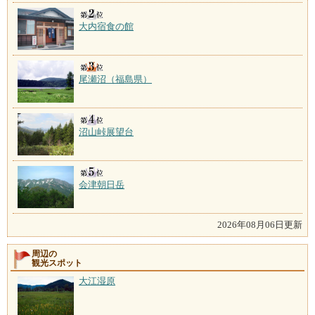
大内宿食の館
尾瀬沼（福島県）
沼山峠展望台
会津朝日岳
2026年08月06日更新
周辺の
観光スポット
大江湿原