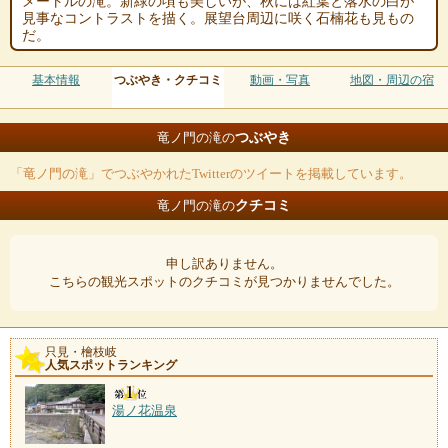
メートルの滝。新緑の頃も美しいが、秋には紅葉と落水の白が
見事なコントラストを描く。展望台周辺に咲く石楠花も見もの
だ。
基本情報
つぶやき・クチコミ
動画・写真
地図・周辺の宿
つぶやき
竜ノ門の滝の
「竜ノ門の滝」でつぶやかれたTwitterのツイートを掲載しています。
クチコミ
竜ノ門の滝の
申し訳ありません。
こちらの観光スポットのクチコミが見つかりませんでした。
只見・檜枝岐
人気スポットランキング
湯ノ花温泉