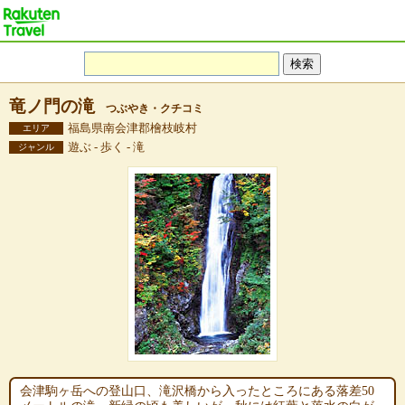
竜ノ門の滝
つぶやき・クチコミ
福島県南会津郡檜枝岐村
エリア
遊ぶ - 歩く - 滝
ジャンル
会津駒ヶ岳への登山口、滝沢橋から入ったところにある落差50