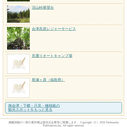
沼山峠展望台
会津高原レジャーサービス
見通りオートキャンプ場
尾瀬ヶ原（福島県）
南会津・下郷・只見・檜枝岐の
観光スポットをもっと見る
掲載情報の一部の著作権は提供元企業等に帰属します。 Copyright（C）2026 Shobunsha
Publications,Inc. All rights reserved.