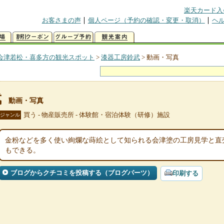
楽天カード入
お客さまの声
個人ページ（予約の確認・変更・取消）
ヘ
会津若松・喜多方の観光スポット
>
漆器工房鈴武
>
動画・写真
武
動画・写真
買う - 物産販売所 - 体験館・宿泊体験（研修）施設
ジャンル
金粉などを多く使い絢爛な蒔絵として知られる会津塗の工房見学と直
もできる。
ブログからクチコミを投稿する（ブログパーツ）
印刷する