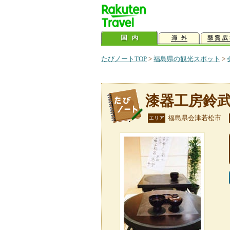
たびノートTOP
>
福島県の観光スポット
>
漆器工房鈴
福島県会津若松市
エリア