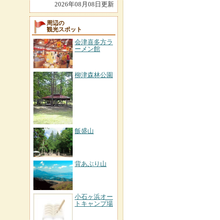
2026年08月08日更新
周辺の
観光スポット
会津喜多方ラ
ーメン館
柳津森林公園
飯盛山
背あぶり山
小石ヶ浜オー
トキャンプ場