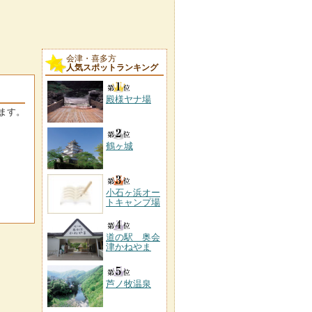
会津・喜多方
人気スポットランキング
殿様ヤナ場
ます。
鶴ヶ城
小石ヶ浜オー
トキャンプ場
道の駅 奥会
津かねやま
芦ノ牧温泉