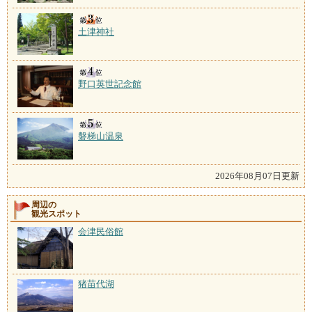
土津神社
野口英世記念館
磐梯山温泉
2026年08月07日更新
周辺の
観光スポット
会津民俗館
猪苗代湖