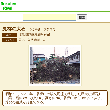
見祢の大石
つぶやき・クチコミ
福島県耶麻郡猪苗代町
エリア
見る - 自然地形 - 岩
ジャンル
明治21（1888）年、磐梯山の噴火泥流で移動した巨大な輝石安
山岩。縦約4m、横約6m、高さ約3m。磐梯山から6km以上あり、
爆発の猛威が想像できる。