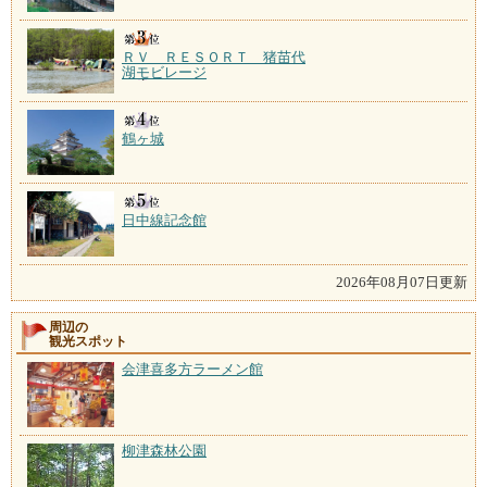
ＲＶ ＲＥＳＯＲＴ 猪苗代
湖モビレージ
鶴ヶ城
日中線記念館
2026年08月07日更新
周辺の
観光スポット
会津喜多方ラーメン館
柳津森林公園