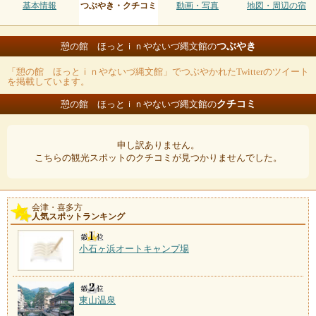
基本情報
つぶやき・クチコミ
動画・写真
地図・周辺の宿
つぶやき
憩の館 ほっとｉｎやないづ縄文館の
「憩の館 ほっとｉｎやないづ縄文館」でつぶやかれたTwitterのツイート
を掲載しています。
クチコミ
憩の館 ほっとｉｎやないづ縄文館の
申し訳ありません。
こちらの観光スポットのクチコミが見つかりませんでした。
会津・喜多方
人気スポットランキング
小石ヶ浜オートキャンプ場
東山温泉