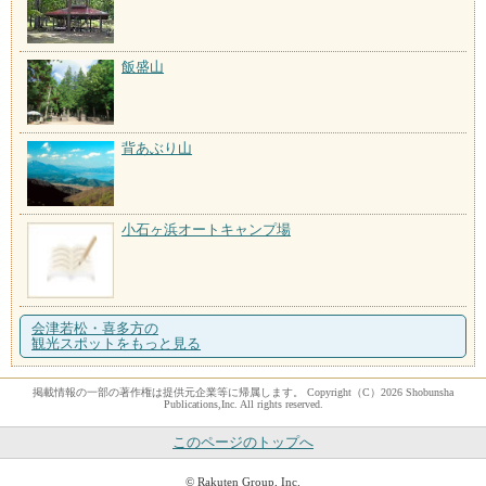
飯盛山
背あぶり山
小石ヶ浜オートキャンプ場
会津若松・喜多方の
観光スポットをもっと見る
掲載情報の一部の著作権は提供元企業等に帰属します。 Copyright（C）2026 Shobunsha
Publications,Inc. All rights reserved.
このページのトップへ
© Rakuten Group, Inc.