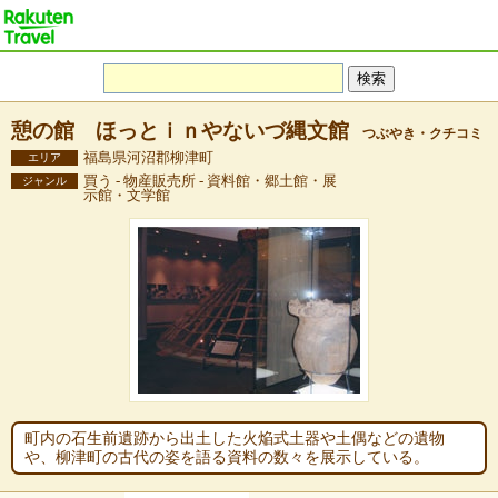
憩の館 ほっとｉｎやないづ縄文館
つぶやき・クチコミ
福島県河沼郡柳津町
エリア
買う - 物産販売所 - 資料館・郷土館・展
ジャンル
示館・文学館
町内の石生前遺跡から出土した火焔式土器や土偶などの遺物
や、柳津町の古代の姿を語る資料の数々を展示している。