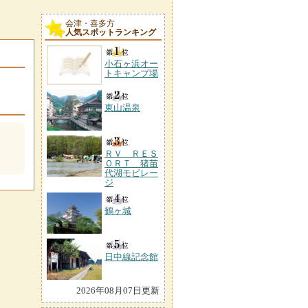
会津・喜多方
人気スポットランキング
小石ヶ浜オー
トキャンプ場
東山温泉
ＲＶ ＲＥＳ
ＯＲＴ 猪苗
代湖モビレー
ジ
鶴ヶ城
日中線記念館
2026年08月07日更新