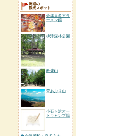
周辺の
観光スポット
会津喜多方ラ
ーメン館
柳津森林公園
飯盛山
背あぶり山
小石ヶ浜オー
トキャンプ場
会津若松・喜多方の