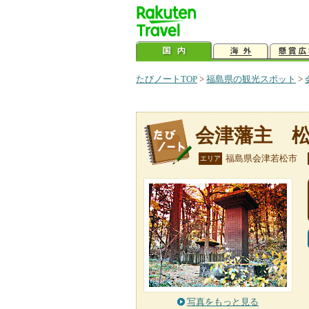
たびノートTOP
>
福島県の観光スポット
>
会津藩主 
福島県会津若松市
エリア
写真をもっと見る