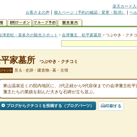
楽天カード入
お客さまの声
個人ページ（予約の確認・変更・取消）
ヘ
会津若松・喜多方の観光スポット
>
会津藩主 松平家墓所
>
つぶやき・クチ
松平家墓所
つぶやき・クチコミ
見る - 史跡・建造物 - 墓・古墳
ジャンル
東山温泉近くの院内地区に、2代正経から9代容保までの会津藩主松
藩主たちの業績を刻んだ大きな石碑が立ち並ぶ。
ブログからクチコミを投稿する（ブログパーツ）
印刷する