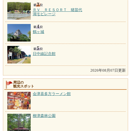
ＲＶ ＲＥＳＯＲＴ 猪苗代
湖モビレージ
鶴ヶ城
日中線記念館
2026年08月07日更新
周辺の
観光スポット
会津喜多方ラーメン館
柳津森林公園