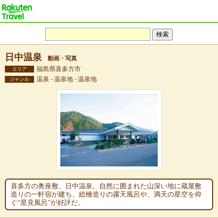
日中温泉
動画・写真
福島県喜多方市
エリア
温泉 - 温泉地 - 温泉地
ジャンル
喜多方の奥座敷、日中温泉。自然に囲まれた山深い地に蔵屋敷
造りの一軒宿が建ち、総檜造りの露天風呂や、満天の星空を仰
ぐ“星見風呂”が好評だ。