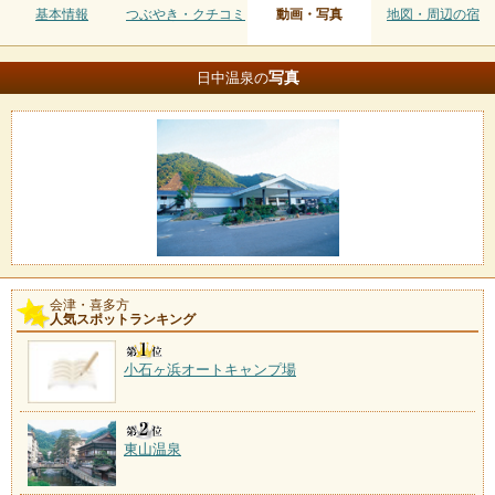
基本情報
つぶやき・クチコミ
動画・写真
地図・周辺の宿
写真
日中温泉の
会津・喜多方
人気スポットランキング
小石ヶ浜オートキャンプ場
東山温泉