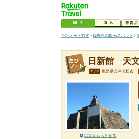
たびノートTOP
>
福島県の観光スポット
>
日新館 天
福島県会津若松市
エリア
写真をもっと見る