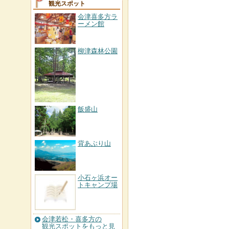
観光スポット
会津喜多方ラ
ーメン館
柳津森林公園
飯盛山
背あぶり山
小石ヶ浜オー
トキャンプ場
会津若松・喜多方の
観光スポットをもっと見