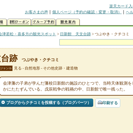
楽天カード入
お客さまの声
個人ページ（予約の確認・変更・取消）
ヘ
会津若松・喜多方の観光スポット
>
日新館 天文台跡
>
つぶやき・クチコミ
文台跡
つぶやき・クチコミ
見る - 自然地形 - その他史跡・建造物
ジャンル
会津藩の子弟が学んだ藩校日新館の施設のひとつで、当時天体観測を
かにたたずんでいる。戊辰戦争の戦禍の中、日新館で唯一残った。
ブログからクチコミを投稿する（ブログパーツ）
印刷する