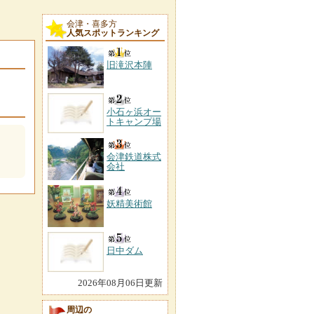
会津・喜多方
人気スポットランキング
旧滝沢本陣
小石ヶ浜オー
トキャンプ場
会津鉄道株式
会社
妖精美術館
日中ダム
2026年08月06日更新
周辺の