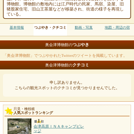
博物館。博物館の敷地内には江戸時代の民家、馬宿、染屋、旧
猪股家住宅、旧山王茶屋などが移築され、街道の様子を再現し
ている。
基本情報
つぶやき・クチコミ
動画・写真
地図・周辺の宿
つぶやき
奥会津博物館の
「奥会津博物館」でつぶやかれたTwitterのツイートを掲載しています。
クチコミ
奥会津博物館の
申し訳ありません。
こちらの観光スポットのクチコミが見つかりませんでした。
只見・檜枝岐
人気スポットランキング
会津高原ＩＮＡキャンプビレ
ッジ