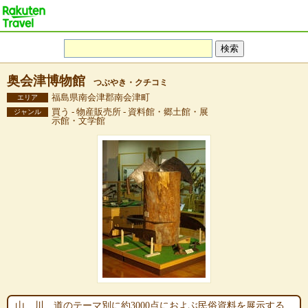
奥会津博物館
つぶやき・クチコミ
福島県南会津郡南会津町
エリア
買う - 物産販売所 - 資料館・郷土館・展
ジャンル
示館・文学館
山、川、道のテーマ別に約3000点におよぶ民俗資料を展示する