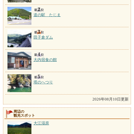
道の駅 たじま
田子倉ダム
大内宿食の館
塔のへつり
2026年08月10日更新
周辺の
観光スポット
大江湿原