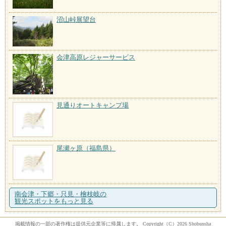
沼山峠展望台
会津高原レジャーサービス
見通りオートキャンプ場
尾瀬ヶ原（福島県）
南会津・下郷・只見・檜枝岐の
観光スポットをもっと見る
掲載情報の一部の著作権は提供元企業等に帰属します。 Copyright（C）2026 Shobunsha