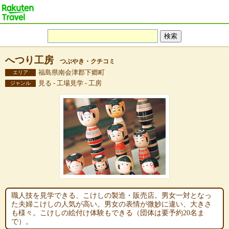
へつり工房
つぶやき・クチコミ
福島県南会津郡下郷町
エリア
見る - 工場見学 - 工房
ジャンル
職人技を見学できる、こけしの製造・販売店。男女一対となっ
た夫婦こけしの人気が高い。男女の表情が微妙に違い、大きさ
も様々。こけしの絵付け体験もできる（団体は要予約20名ま
で）。