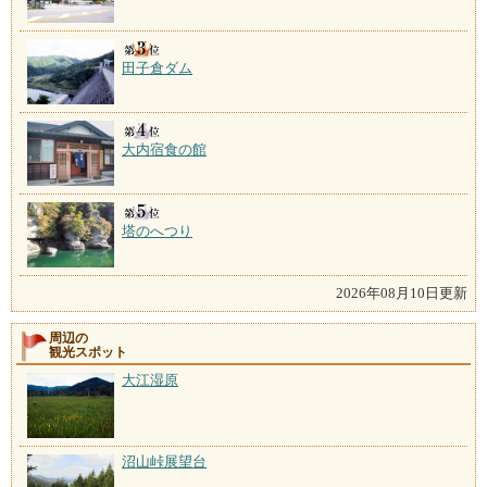
田子倉ダム
大内宿食の館
塔のへつり
2026年08月10日更新
周辺の
観光スポット
大江湿原
沼山峠展望台