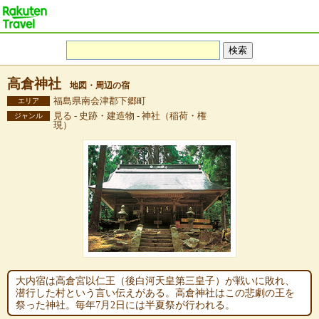
高倉神社
地図・周辺の宿
福島県南会津郡下郷町
エリア
見る - 史跡・建造物 - 神社（稲荷・権
ジャンル
現）
大内宿は高倉宮以仁王（後白河天皇第三皇子）が戦いに敗れ、
潜行した村という言い伝えがある。高倉神社はこの悲劇の王を
祭った神社。毎年7月2日には半夏祭が行われる。