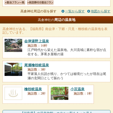
高倉神社周辺の宿を探す
一覧から探す
地図から探す
周辺の温泉地
高倉神社の
高倉神社
がある、【福島県】南会津・下郷・只見・檜枝岐の温泉地を表
記しています。
会津湯野上温泉
施設数：16軒
江戸時代から栄えた温泉地。大川流域に素朴な宿が点
在する。茅葺き屋根の湯
尾瀬檜枝岐温泉
施設数：3軒
平家落人伝説が残り、かつては秘境だったが現在は尾
瀬の玄関口として賑わう
檜枝岐温泉
小豆温泉
施設数：2軒
施設数：1軒