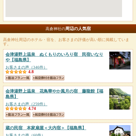
周辺の人気宿
高倉神社の
高倉神社
周辺のホテル・宿を、お客さまの評価が高い順に掲載していま
す。
会津湯野上温泉 ぬくもりのいろり宿 民宿いなり
や
【福島県】
お客さまの声（346件）
4.8
会津湯野上温泉 花鳥華やか風月の宿 藤龍館
【福
島県】
お客さまの声（259件）
4.74
蔵の民宿 本家扇屋＜大内宿＞
【福島県】
お客さまの声（60件）