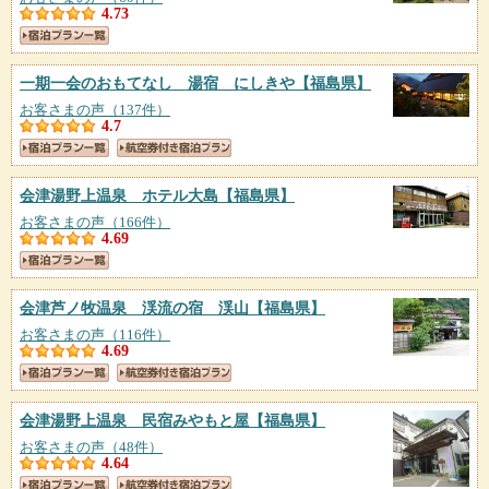
4.73
一期一会のおもてなし 湯宿 にしきや
【福島県】
お客さまの声（137件）
4.7
会津湯野上温泉 ホテル大島
【福島県】
お客さまの声（166件）
4.69
会津芦ノ牧温泉 渓流の宿 渓山
【福島県】
お客さまの声（116件）
4.69
会津湯野上温泉 民宿みやもと屋
【福島県】
お客さまの声（48件）
4.64