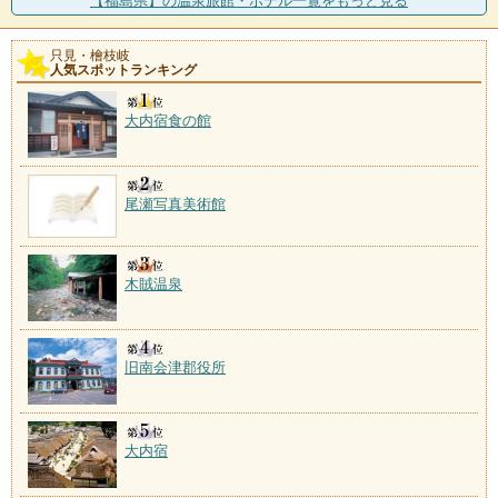
【福島県】の温泉旅館・ホテル一覧をもっと見る
只見・檜枝岐
人気スポットランキング
大内宿食の館
尾瀬写真美術館
木賊温泉
旧南会津郡役所
大内宿