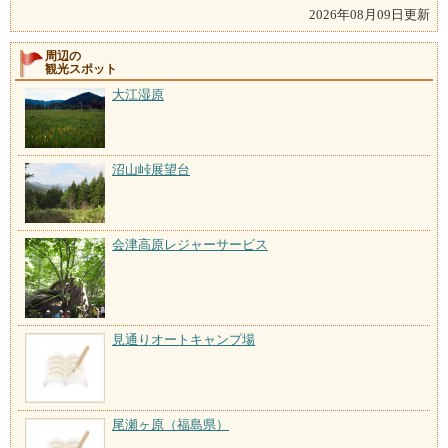
2026年08月09日更新
周辺の
観光スポット
大江湿原
沼山峠展望台
会津高原レジャーサービス
見通りオートキャンプ場
尾瀬ヶ原（福島県）