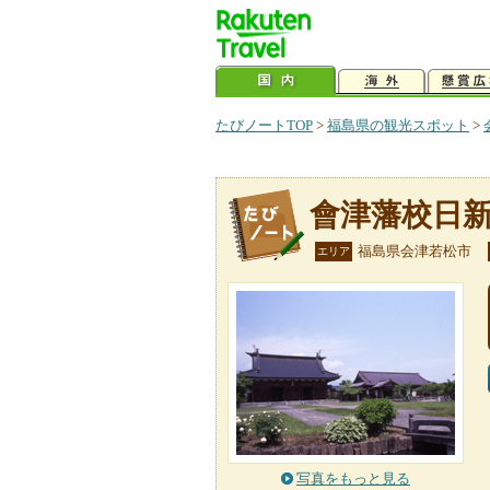
たびノートTOP
>
福島県の観光スポット
>
會津藩校日
福島県会津若松市
エリア
写真をもっと見る