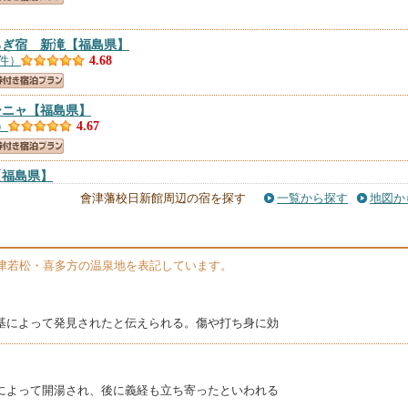
ろぎ宿 新滝
【福島県】
8件）
4.68
ーニャ
【福島県】
）
4.67
【福島県】
件）
4.57
會津藩校日新館周辺の宿を探す
一覧から探す
地図か
ろぎ宿 千代滝
【福島県】
6件）
4.54
津若松・喜多方の温泉地を表記しています。
 ペンションこりす
【福島県】
）
4.5
行基によって発見されたと伝えられる。傷や打ち身に効
ョン ユートピア丸
【福島県】
）
4.5
基によって開湯され、後に義経も立ち寄ったといわれる