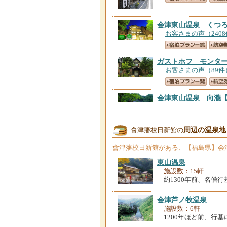
会津東山温泉 くつ
お客さまの声（240
ガストホフ モンタ
お客さまの声（89件
会津東山温泉 向瀧
お客さまの声（153
周辺の温泉地
會津藩校日新館の
会津東山温泉 くつ
お客さまの声（246
會津藩校日新館
がある、【福島県】会
東山温泉
ペットと泊まれる宿
施設数：15軒
お客さまの声（46件
約1300年前、名僧
会津芦ノ牧温泉
バリアフリーペンシ
施設数：6軒
お客さまの声（12件
1200年ほど前、行