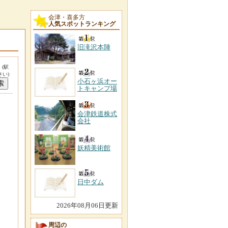
会津・喜多方
人気スポットランキング
旧滝沢本陣
。
(駅
い)
小石ヶ浜オー
トキャンプ場
会津鉄道株式
会社
妖精美術館
日中ダム
2026年08月06日更新
周辺の