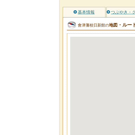
基本情報
つぶやき・
・ルー
地図
會津藩校日新館の