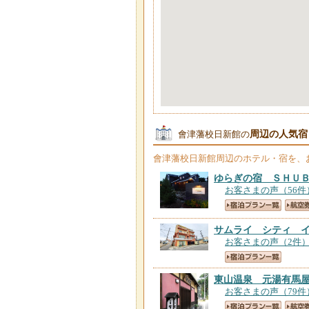
周辺の人気宿
會津藩校日新館の
會津藩校日新館
周辺のホテル・宿を、
ゆらぎの宿 ＳＨＵ
お客さまの声（56件
サムライ シティ 
お客さまの声（2件
東山温泉 元湯有馬
お客さまの声（79件