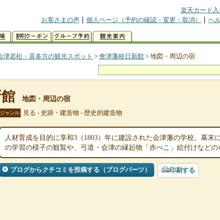
楽天カード入
お客さまの声
個人ページ（予約の確認・変更・取消）
ヘ
会津若松・喜多方の観光スポット
>
會津藩校日新館
>
地図・周辺の宿
新館
地図・周辺の宿
見る - 史跡・建造物 - 歴史的建造物
ジャンル
人材育成を目的に享和3（1803）年に建設された会津藩の学校。幕
の学習の様子の観覧や、弓道・会津の縁起物「赤べこ」絵付けなどの
ブログからクチコミを投稿する（ブログパーツ）
印刷する