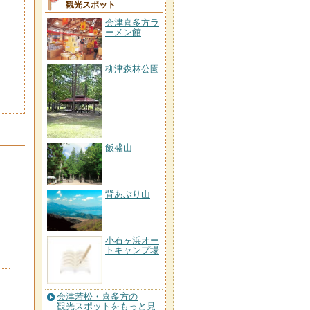
観光スポット
会津喜多方ラ
ーメン館
柳津森林公園
飯盛山
背あぶり山
小石ヶ浜オー
トキャンプ場
会津若松・喜多方の
観光スポットをもっと見