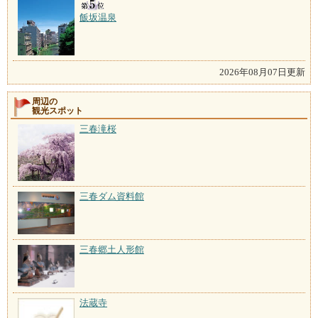
飯坂温泉
2026年08月07日更新
周辺の
観光スポット
三春滝桜
三春ダム資料館
三春郷土人形館
法蔵寺