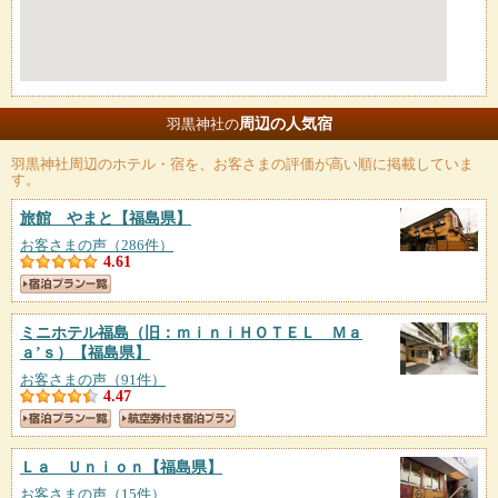
周辺の人気宿
羽黒神社の
羽黒神社
周辺のホテル・宿を、お客さまの評価が高い順に掲載していま
す。
旅館 やまと
【福島県】
お客さまの声（286件）
4.61
ミニホテル福島（旧：ｍｉｎｉＨＯＴＥＬ Ｍａ
ａ’ｓ）
【福島県】
お客さまの声（91件）
4.47
Ｌａ Ｕｎｉｏｎ
【福島県】
お客さまの声（15件）