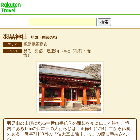
羽黒神社
地図・周辺の宿
福島県福島市
エリア
見る - 史跡・建造物 - 神社（稲荷・権
ジャンル
現）
羽黒山の山頂にある中世山岳信仰の面影を今に伝える神社。境
内にある12mの日本一の大わらじは、正徳4（1714）年から伝統
のある、毎年2月10日の「信夫三山暁まいり」の際に奉納され
る。