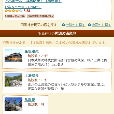
アパホテル〈福島駅東〉
【福島県】
お客さまの声（1096件）
3.88
羽黒神社周辺の宿を探す
一覧から探す
地図から探す
周辺の温泉地
羽黒神社の
羽黒神社
がある、【福島県】福島・二本松の温泉地を表記しています。
飯坂温泉
施設数：23軒
日本武尊の時代に開湯され宮城の秋保、鳴子と共に奥
州三名湯のひとつに数え
土湯温泉
施設数：13軒
荒川の上流域の渓谷沿いに大型ホテルや旅館が並ぶ。
豊富な泉質が特徴で、単
岳温泉
施設数：8軒