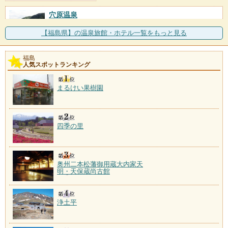
穴原温泉
施設数：4軒
飯坂温泉から摺上川をさらに上流へ進んだ場所にあ
【福島県】の温泉旅館・ホテル一覧をもっと見る
る。宿は渓谷や山の緑を望
福島
高湯温泉
人気スポットランキング
施設数：3軒
まるけい果樹園
四季の里
奥州二本松藩御用蔵大内家天
明・天保蔵尚古館
浄土平