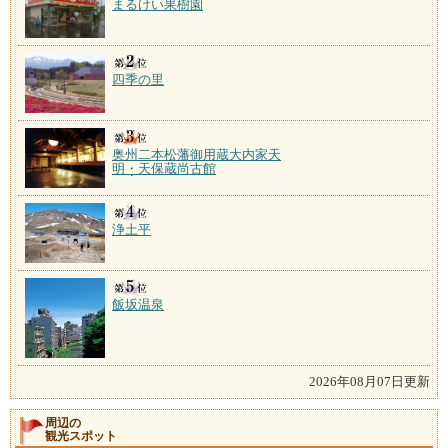
まるけい果樹園
四季の里
奥州二本松藩御用蔵大内家天
明・天保蔵尚古館
浄土平
飯坂温泉
2026年08月07日更新
周辺の
観光スポット