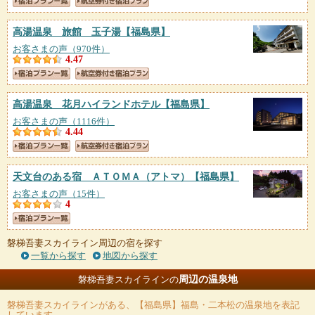
高湯温泉 旅館 玉子湯
【福島県】
お客さまの声（970件）
4.47
高湯温泉 花月ハイランドホテル
【福島県】
お客さまの声（1116件）
4.44
天文台のある宿 ＡＴＯＭＡ（アトマ）
【福島県】
お客さまの声（15件）
4
磐梯吾妻スカイライン周辺の宿を探す
一覧から探す
地図から探す
周辺の温泉地
磐梯吾妻スカイラインの
磐梯吾妻スカイライン
がある、【福島県】福島・二本松の温泉地を表記
しています。