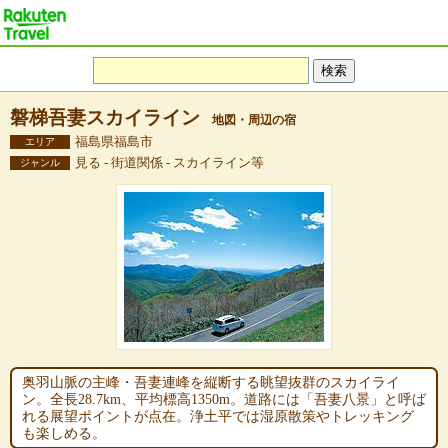
磐梯吾妻スカイライン
地図・周辺の宿
福島県福島市
エリア
見る - 街道関係 - スカイライン等
ジャンル
奥羽山脈の主峰・吾妻連峰を縦断する眺望抜群のスカイライ
ン。全長28.7km、平均標高1350m。道路には「吾妻八景」と呼ば
れる展望ポイントが点在。浄土平では湿原散策やトレッキング
も楽しめる。