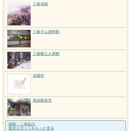
三春滝桜
三春ダム資料館
三春郷土人形館
法蔵寺
馬頭観音堂
福島・二本松の
観光スポットをもっと見る