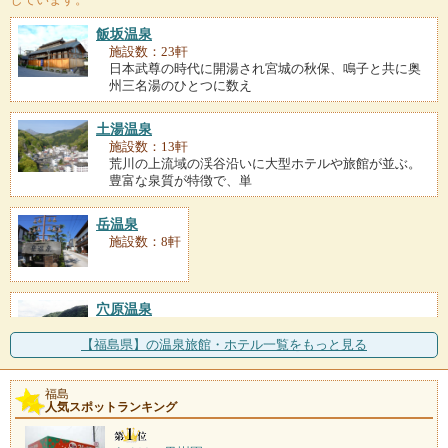
飯坂温泉
施設数：23軒
日本武尊の時代に開湯され宮城の秋保、鳴子と共に奥
州三名湯のひとつに数え
土湯温泉
施設数：13軒
荒川の上流域の渓谷沿いに大型ホテルや旅館が並ぶ。
豊富な泉質が特徴で、単
岳温泉
施設数：8軒
穴原温泉
施設数：4軒
飯坂温泉から摺上川をさらに上流へ進んだ場所にあ
【福島県】の温泉旅館・ホテル一覧をもっと見る
る。宿は渓谷や山の緑を望
福島
高湯温泉
人気スポットランキング
施設数：3軒