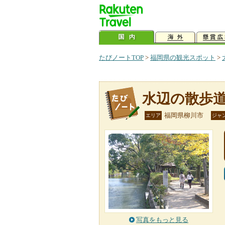
たびノートTOP
>
福岡県の観光スポット
>
水辺の散歩
福岡県柳川市
エリア
ジャ
写真をもっと見る