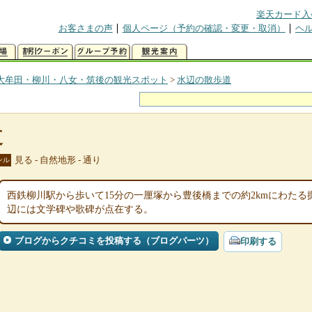
楽天カード入
お客さまの声
個人ページ（予約の確認・変更・取消）
ヘ
大牟田・柳川・八女・筑後の観光スポット
>
水辺の散歩道
道
見る - 自然地形 - 通り
ンル
西鉄柳川駅から歩いて15分の一厘塚から豊後橋までの約2kmにわた
辺には文学碑や歌碑が点在する。
ブログからクチコミを投稿する（ブログパーツ）
印刷する