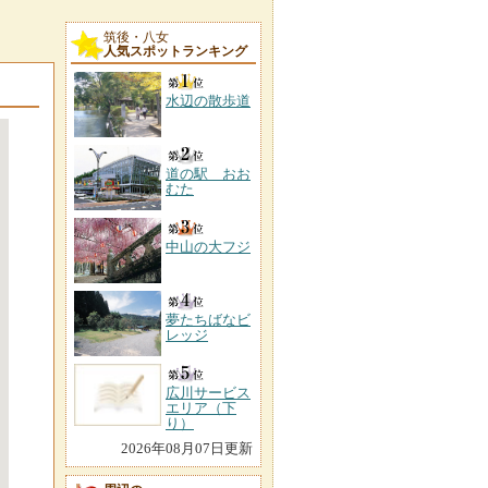
筑後・八女
人気スポットランキング
水辺の散歩道
道の駅 おお
むた
中山の大フジ
夢たちばなビ
レッジ
広川サービス
エリア（下
り）
2026年08月07日更新