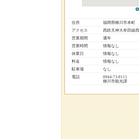
住所
福岡県柳川市本町
アクセス
西鉄天神大牟田線西
営業期間
通年
営業時間
情報なし
休業日
情報なし
料金
情報なし
駐車場
なし
電話
0944-73-8111
柳川市観光課