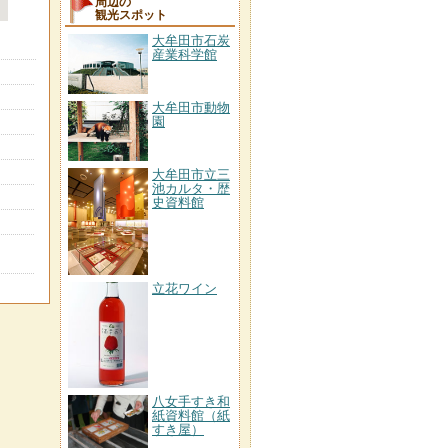
周辺の
観光スポット
大牟田市石炭
産業科学館
大牟田市動物
園
大牟田市立三
池カルタ・歴
史資料館
立花ワイン
八女手すき和
紙資料館（紙
すき屋）