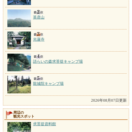
英彦山
光蓮寺
語らいの森求菩提キャンプ場
龍城院キャンプ場
2026年08月07日更新
周辺の
観光スポット
求菩提資料館