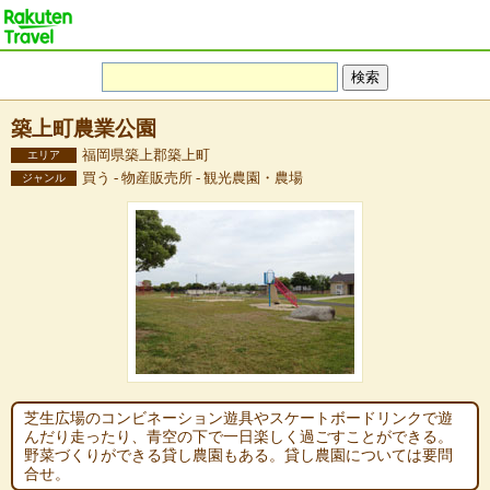
築上町農業公園
福岡県築上郡築上町
エリア
買う - 物産販売所 - 観光農園・農場
ジャンル
芝生広場のコンビネーション遊具やスケートボードリンクで遊
んだり走ったり、青空の下で一日楽しく過ごすことができる。
野菜づくりができる貸し農園もある。貸し農園については要問
合せ。