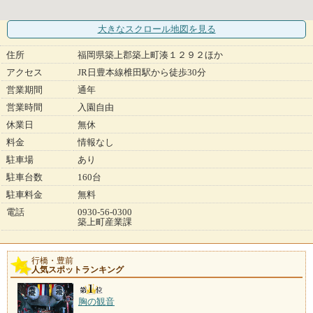
大きなスクロール地図
を見る
住所
福岡県築上郡築上町湊１２９２ほか
アクセス
JR日豊本線椎田駅から徒歩30分
営業期間
通年
営業時間
入園自由
休業日
無休
料金
情報なし
駐車場
あり
駐車台数
160台
駐車料金
無料
電話
0930-56-0300
築上町産業課
行橋・豊前
人気スポットランキング
胸の観音