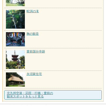
蛇渕の滝
胸の観音
豊前国分寺跡
永沼家住宅
北九州空港・苅田・行橋・豊前の
観光スポットをもっと見る