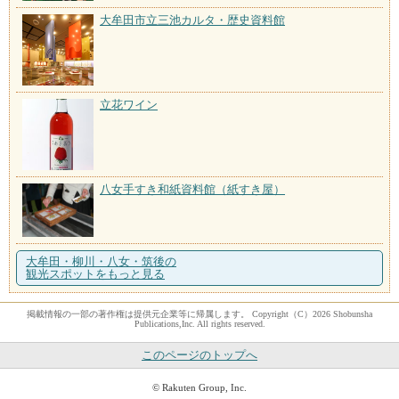
大牟田市立三池カルタ・歴史資料館
立花ワイン
八女手すき和紙資料館（紙すき屋）
大牟田・柳川・八女・筑後の
観光スポットをもっと見る
掲載情報の一部の著作権は提供元企業等に帰属します。 Copyright（C）2026 Shobunsha
Publications,Inc. All rights reserved.
このページのトップへ
© Rakuten Group, Inc.