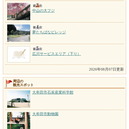
中山の大フジ
夢たちばなビレッジ
広川サービスエリア（下り）
2026年08月07日更新
周辺の
観光スポット
大牟田市石炭産業科学館
大牟田市動物園