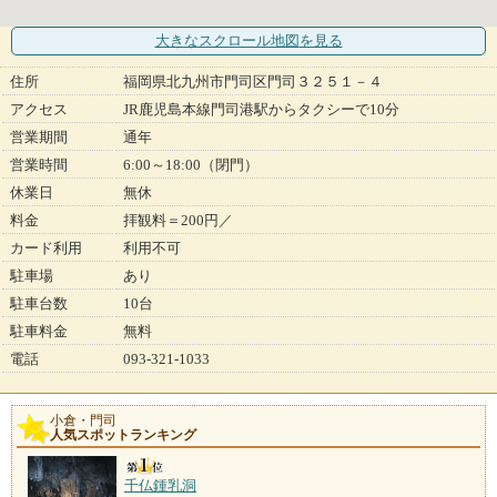
大きなスクロール地図
を見る
住所
福岡県北九州市門司区門司３２５１－４
アクセス
JR鹿児島本線門司港駅からタクシーで10分
営業期間
通年
営業時間
6:00～18:00（閉門）
休業日
無休
料金
拝観料＝200円／
カード利用
利用不可
駐車場
あり
駐車台数
10台
駐車料金
無料
電話
093-321-1033
小倉・門司
人気スポットランキング
千仏鍾乳洞