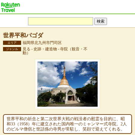
世界平和パゴダ
福岡県北九州市門司区
エリア
見る - 史跡・建造物 - 寺院（観音・不
ジャンル
動）
世界平和の祈念と第二次世界大戦の戦没者の慰霊を目的に、昭
和33（1958）年に建立された国内唯一のミャンマー式寺院。2人
のビルマ僧侶と世話係の寺男が常駐し、笑顔で迎えてくれる。