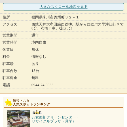
大きなスクロール地図
を見る
住所
福岡県柳川市奥州町３２－１
アクセス
西鉄天神大牟田線西鉄柳川駅から西鉄バス早津江行きで
8分、布橋下車、徒歩3分
営業期間
通年
営業時間
境内自由
休業日
無休
料金
情報なし
駐車場
あり
駐車台数
15台
駐車料金
無料
電話
0944-74-0033
筑後・八女
人気スポットランキング
八女西部クリーンセンター・
リサイクルプラザ（見学）