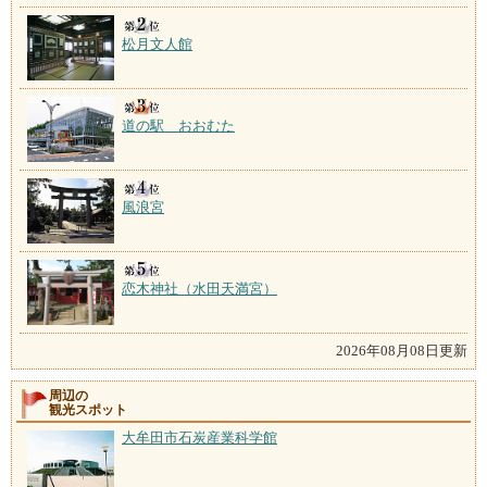
松月文人館
道の駅 おおむた
風浪宮
恋木神社（水田天満宮）
2026年08月08日更新
周辺の
観光スポット
大牟田市石炭産業科学館