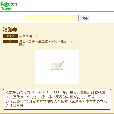
福厳寺
福岡県柳川市
エリア
見る - 史跡・建造物 - 寺院（観音・不
ジャンル
動）
立花氏の菩提寺で、天正15（1587）年に建立。墓地には初代藩
主、歴代藩主のほか、檀一雄、長谷健の墓がある。平成
27（2015）年1月まで本堂修復のため立花家墓所と本堂内の立ち
入りは不可。