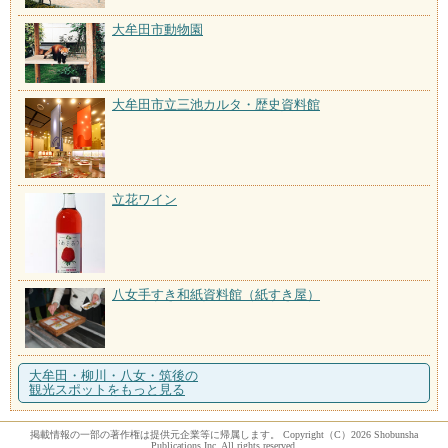
大牟田市動物園
大牟田市立三池カルタ・歴史資料館
立花ワイン
八女手すき和紙資料館（紙すき屋）
大牟田・柳川・八女・筑後の
観光スポットをもっと見る
掲載情報の一部の著作権は提供元企業等に帰属します。 Copyright（C）2026 Shobunsha
Publications,Inc. All rights reserved.