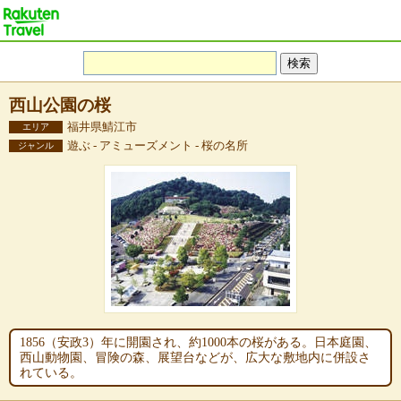
西山公園の桜
福井県鯖江市
エリア
遊ぶ - アミューズメント - 桜の名所
ジャンル
1856（安政3）年に開園され、約1000本の桜がある。日本庭園、
西山動物園、冒険の森、展望台などが、広大な敷地内に併設さ
れている。