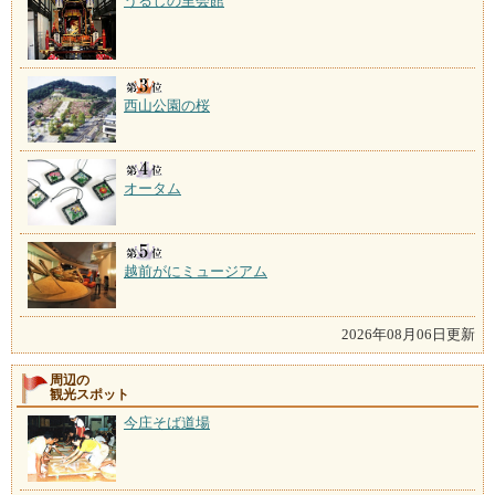
うるしの里会館
西山公園の桜
オータム
越前がにミュージアム
2026年08月06日更新
周辺の
観光スポット
今庄そば道場