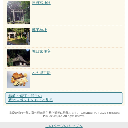
日野宮神社
部子神社
堀口家住宅
木の里工房
越前・鯖江・武生の
観光スポットをもっと見る
掲載情報の一部の著作権は提供元企業等に帰属します。 Copyright（C）2026 Shobunsha
Publications,Inc. All rights reserved.
このページのトップへ