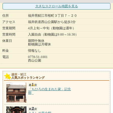
大きなスクロール地図
を見る
住所
福井県鯖江市桜町３丁目７－２０
アクセス
福井鉄道西山公園駅から徒歩3分
営業期間
4月上旬～中旬（動物園は通年）
営業時間
入園自由（動物園は9:00～16:30）
休業日
期間中無休
動物園は月曜休
料金
情報なし
電話
0778-51-1001
西山公園
越前・鯖江
人気スポットランキング
「ちひろの生まれた家」記念
館