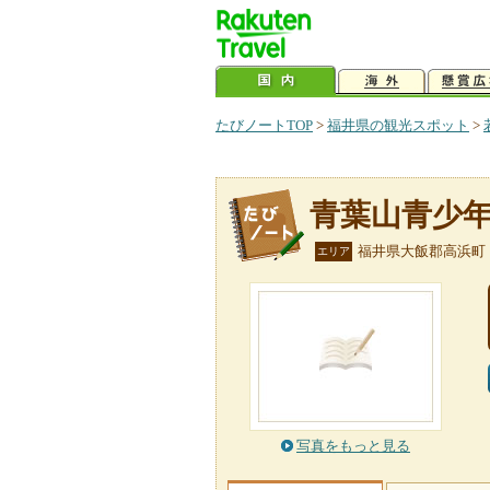
たびノートTOP
>
福井県の観光スポット
>
青葉山青少
福井県大飯郡高浜町
エリア
写真をもっと見る