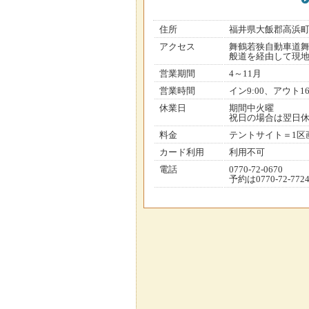
住所
福井県大飯郡高浜
アクセス
舞鶴若狭自動車道舞
般道を経由して現地へ
営業期間
4～11月
営業時間
イン9:00、アウト16
休業日
期間中火曜
祝日の場合は翌日休
料金
テントサイト＝1区画
カード利用
利用不可
電話
0770-72-0670
予約は0770-72-