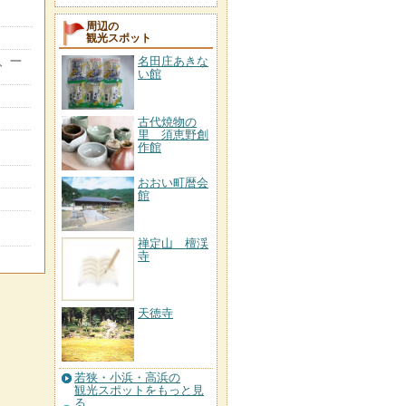
周辺の
観光スポット
名田庄あきな
、一
い館
古代焼物の
里 須恵野創
作館
おおい町暦会
館
禅定山 檀渓
寺
天徳寺
若狭・小浜・高浜の
観光スポットをもっと見
る