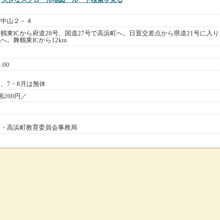
町中山２－４
鶴東ICから府道28号、国道27号で高浜町へ。日置交差点から県道21号に入り
。舞鶴東ICから12km
:00
、7・8月は無休
200円／
7724・高浜町教育委員会事務局