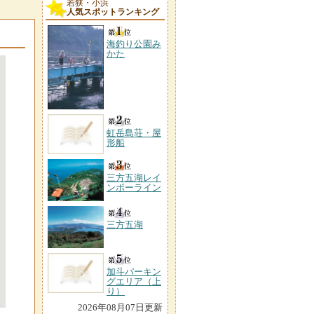
若狭・小浜
人気スポットランキング
海釣り公園み
かた
虹岳島荘・屋
形船
三方五湖レイ
ンボーライン
三方五湖
加斗パーキン
グエリア（上
り）
2026年08月07日更新