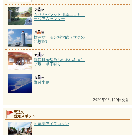
もりのパレット川湯エコミュ
ージアムセンター
標津サーモン科学館（サケの
水族館）
別海町尾岱沼ふれあいキャン
プ場 潮干狩り
野付半島
2026年08月09日更新
周辺の
観光スポット
阿寒湖アイヌコタン