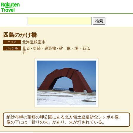
四島のかけ橋
北海道根室市
エリア
見る - 史跡・建造物 - 碑・像・塚・石仏
ジャンル
群
納沙布岬の望郷の岬公園にある北方領土返還祈念シンボル像。
像の下には「祈りの火」があり、火が灯されている。