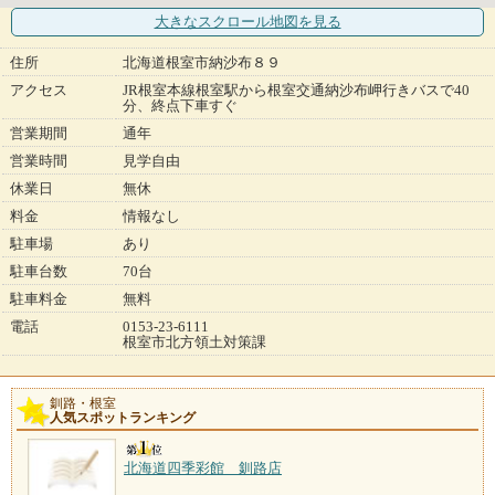
大きなスクロール地図
を見る
住所
北海道根室市納沙布８９
アクセス
JR根室本線根室駅から根室交通納沙布岬行きバスで40
分、終点下車すぐ
営業期間
通年
営業時間
見学自由
休業日
無休
料金
情報なし
駐車場
あり
駐車台数
70台
駐車料金
無料
電話
0153-23-6111
根室市北方領土対策課
釧路・根室
人気スポットランキング
北海道四季彩館 釧路店