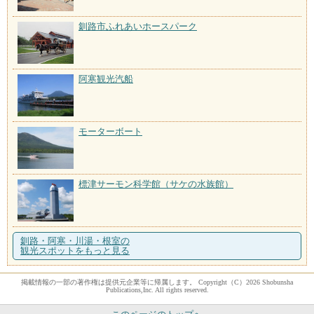
釧路市ふれあいホースパーク
阿寒観光汽船
モーターボート
標津サーモン科学館（サケの水族館）
釧路・阿寒・川湯・根室の
観光スポットをもっと見る
掲載情報の一部の著作権は提供元企業等に帰属します。 Copyright（C）2026 Shobunsha
Publications,Inc. All rights reserved.