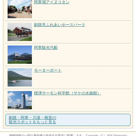
阿寒湖アイヌコタン
釧路市ふれあいホースパーク
阿寒観光汽船
モーターボート
標津サーモン科学館（サケの水族館）
釧路・阿寒・川湯・根室の
観光スポットをもっと見る
掲載情報の一部の著作権は提供元企業等に帰属します。 Copyright（C）2026 Shobunsha