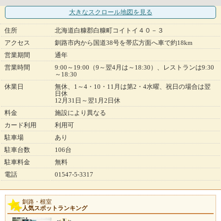
大きなスクロール地図
を見る
住所
北海道白糠郡白糠町コイトイ４０－３
アクセス
釧路市内から国道38号を帯広方面へ車で約18km
営業期間
通年
営業時間
9:00～19:00（9～翌4月は～18:30）、レストランは9:30
～18:30
休業日
無休、1～4・10・11月は第2・4水曜、祝日の場合は翌
日休
12月31日～翌1月2日休
料金
施設により異なる
カード利用
利用可
駐車場
あり
駐車台数
106台
駐車料金
無料
電話
01547-5-3317
釧路・根室
人気スポットランキング