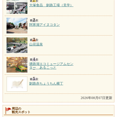
大塚食品 釧路工場（見学）
阿寒湖アイヌコタン
山花温泉
塘路湖エコミュージアムセン
ター あるこっと
釧路赤ちょうちん横丁
2026年08月07日更新
周辺の
観光スポット