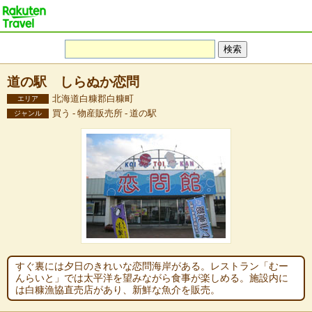
道の駅 しらぬか恋問
北海道白糠郡白糠町
エリア
買う - 物産販売所 - 道の駅
ジャンル
すぐ裏には夕日のきれいな恋問海岸がある。レストラン「むー
んらいと」では太平洋を望みながら食事が楽しめる。施設内に
は白糠漁協直売店があり、新鮮な魚介を販売。