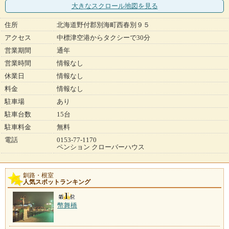
大きなスクロール地図
を見る
住所
北海道野付郡別海町西春別９５
アクセス
中標津空港からタクシーで30分
営業期間
通年
営業時間
情報なし
休業日
情報なし
料金
情報なし
駐車場
あり
駐車台数
15台
駐車料金
無料
電話
0153-77-1170
ペンション クローバーハウス
釧路・根室
人気スポットランキング
幣舞橋