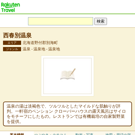
西春別温泉
北海道野付郡別海町
エリア
温泉 - 温泉地 - 温泉地
ジャンル
温泉の湯は淡褐色で、ツルツルとしたマイルドな肌触りが評
判。一軒宿のペンション クローバーハウスの露天風呂はサイロ
をモチーフにしたもの。レストランでは有機栽培の自家製野菜
を提供。