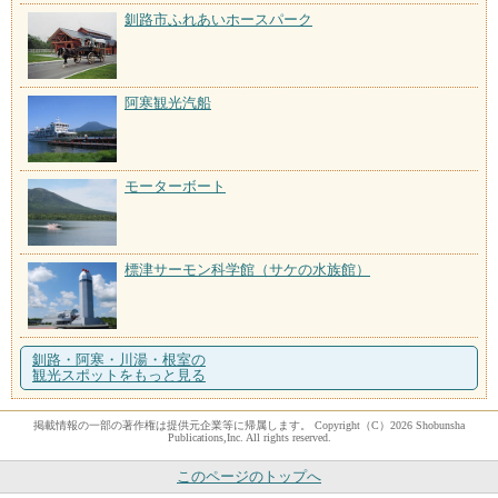
釧路市ふれあいホースパーク
阿寒観光汽船
モーターボート
標津サーモン科学館（サケの水族館）
釧路・阿寒・川湯・根室の
観光スポットをもっと見る
掲載情報の一部の著作権は提供元企業等に帰属します。 Copyright（C）2026 Shobunsha
Publications,Inc. All rights reserved.
このページのトップへ