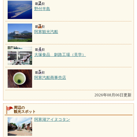
野付半島
阿寒観光汽船
大塚食品 釧路工場（見学）
阿寒汽船商事売店
2026年08月06日更新
周辺の
観光スポット
阿寒湖アイヌコタン