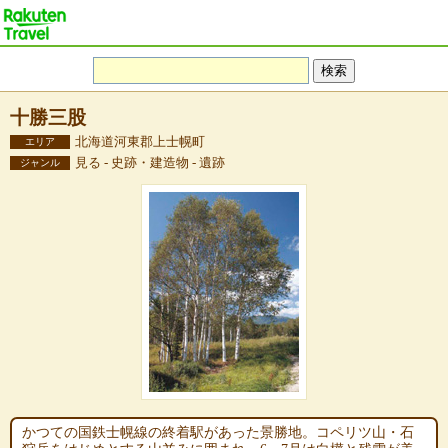
十勝三股
北海道河東郡上士幌町
エリア
見る - 史跡・建造物 - 遺跡
ジャンル
かつての国鉄士幌線の終着駅があった景勝地。コペリツ山・石