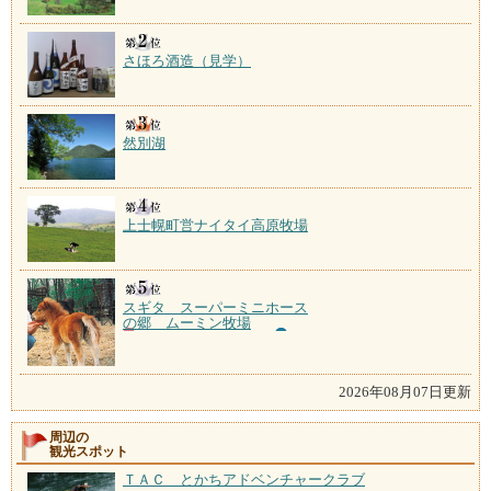
さほろ酒造（見学）
然別湖
上士幌町営ナイタイ高原牧場
スギタ スーパーミニホース
の郷 ムーミン牧場
2026年08月07日更新
周辺の
観光スポット
ＴＡＣ とかちアドベンチャークラブ