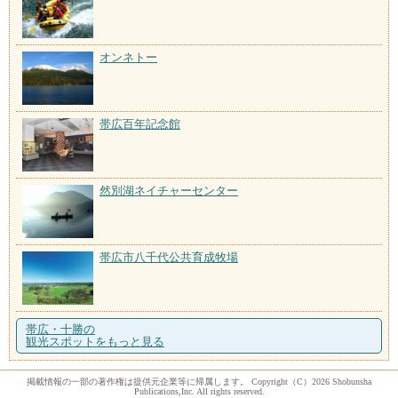
オンネトー
帯広百年記念館
然別湖ネイチャーセンター
帯広市八千代公共育成牧場
帯広・十勝の
観光スポットをもっと見る
掲載情報の一部の著作権は提供元企業等に帰属します。 Copyright（C）2026 Shobunsha
Publications,Inc. All rights reserved.