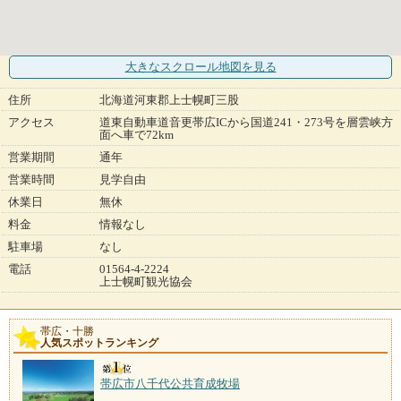
大きなスクロール地図
を見る
住所
北海道河東郡上士幌町三股
アクセス
道東自動車道音更帯広ICから国道241・273号を層雲峡方
面へ車で72km
営業期間
通年
営業時間
見学自由
休業日
無休
料金
情報なし
駐車場
なし
電話
01564-4-2224
上士幌町観光協会
帯広・十勝
人気スポットランキング
帯広市八千代公共育成牧場