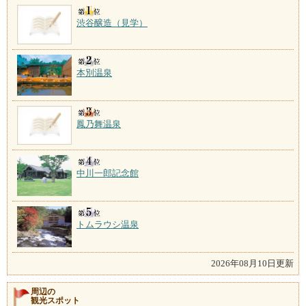
渋谷醸造（見学）
本別温泉
鳳乃舞温泉
中川一郎記念館
トムラウシ温泉
2026年08月10日更新
周辺の
観光スポット