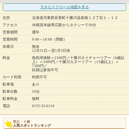
大きなスクロール地図
を見る
住所
北海道河東郡音更町十勝川温泉南１２丁目１－１２
アクセス
JR根室本線帯広駅からタクシーで30分
営業期間
通年
営業時間
9:00～18:00（閉館）
休業日
無休
12月31日～翌1月3日休
料金
熱気球体験＝2100円／十勝川ネイチャーツアー（6歳以
上）＝5400円／十勝川カヌーツアー（13歳以上）＝
7300円／
妊婦は参加不可
カード利用
利用不可
駐車場
あり
駐車台数
10台
駐車料金
無料
電話
0155-32-6116
帯広・十勝
人気スポットランキング