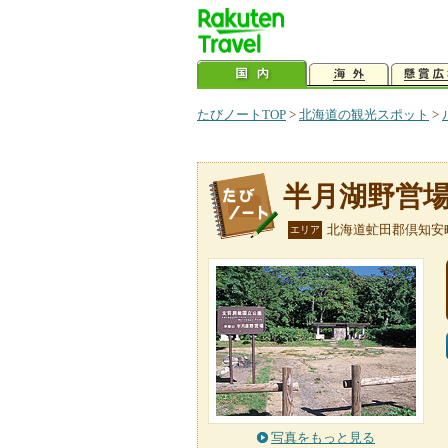
たびノートTOP
>
北海道の観光スポット
>
半月湖野営
北海道虻田郡倶知安
エリア
写真をもっと見る