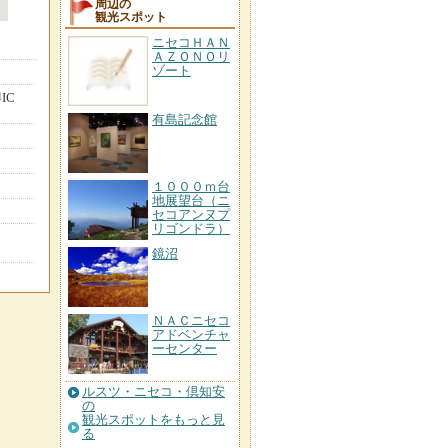
周辺の
観光スポット
ニセコＨＡＮ
ＡＺＯＮＯリ
ゾート
IC
有島記念館
１０００ｍ台
地展望台（ニ
セコアンヌプ
リゴンドラ）
鏡沼
ＮＡＣニセコ
アドベンチャ
ーセンター
ルスツ・ニセコ・倶知安
の
観光スポットをもっと見
る