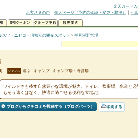
楽天カード入
お客さまの声
個人ページ（予約の確認・変更・取消）
ヘ
ルスツ・ニセコ・倶知安の観光スポット
>
半月湖野営場
場
町
遊ぶ - キャンプ - キャンプ場・野営場
ジャンル
ワイルドさも残す自然豊かな環境が魅力。トイレ、炊事場、水道と必
もそう遠くはなく、快適に過ごせる便利な立地だ。
ブログからクチコミを投稿する（ブログパーツ）
印刷する