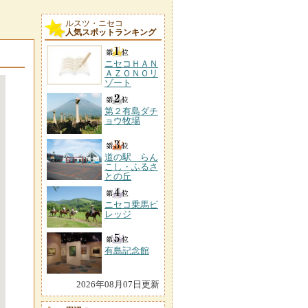
ルスツ・ニセコ
人気スポットランキング
ニセコＨＡＮ
ＡＺＯＮＯリ
ゾート
第２有島ダチ
ョウ牧場
道の駅 らん
こし・ふるさ
との丘
ニセコ乗馬ビ
レッジ
有島記念館
2026年08月07日更新