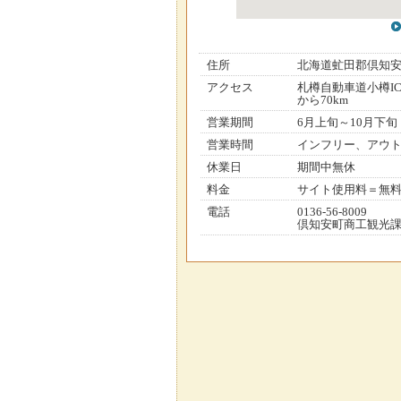
住所
北海道虻田郡倶知
アクセス
札樽自動車道小樽I
から70km
営業期間
6月上旬～10月下
営業時間
インフリー、アウ
休業日
期間中無休
料金
サイト使用料＝無
電話
0136-56-8009
倶知安町商工観光