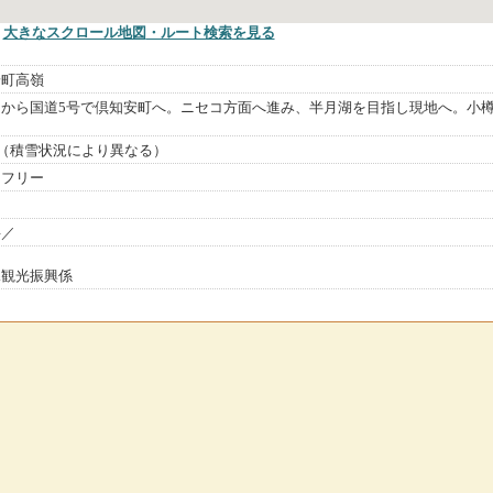
大きなスクロール地図
・ルート検索
を見る
安町高嶺
Cから国道5号で倶知安町へ。ニセコ方面へ進み、半月湖を目指し現地へ。小樽
旬（積雪状況により異なる）
トフリー
料／
課観光振興係