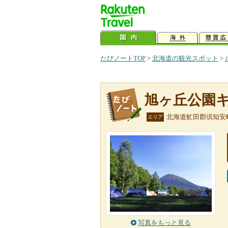
たびノートTOP
>
北海道の観光スポット
>
旭ヶ丘公園
北海道虻田郡倶知安
エリア
写真をもっと見る