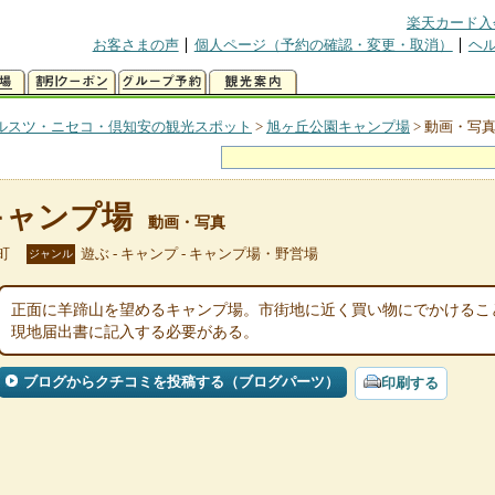
楽天カード入
お客さまの声
個人ページ（予約の確認・変更・取消）
ヘ
ルスツ・ニセコ・倶知安の観光スポット
>
旭ヶ丘公園キャンプ場
>
動画・写
キャンプ場
動画・写真
町
遊ぶ - キャンプ - キャンプ場・野営場
ジャンル
正面に羊蹄山を望めるキャンプ場。市街地に近く買い物にでかけるこ
現地届出書に記入する必要がある。
ブログからクチコミを投稿する（ブログパーツ）
印刷する