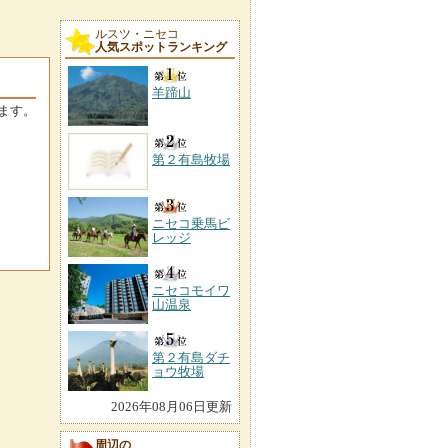
ルスツ・ニセコ
人気スポットランキング
羊蹄山
ます。
第２有島牧場
ニセコ乗馬ビ
レッジ
ニセコモイワ
山温泉
第２有島ダチ
ョウ牧場
2026年08月06日更新
周辺の