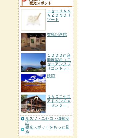
観光スポット
ニセコＨＡＮ
ＡＺＯＮＯリ
ゾート
有島記念館
１０００ｍ台
地展望台（ニ
セコアンヌプ
リゴンドラ）
鏡沼
ＮＡＣニセコ
アドベンチャ
ーセンター
ルスツ・ニセコ・倶知安
の
観光スポットをもっと見
る