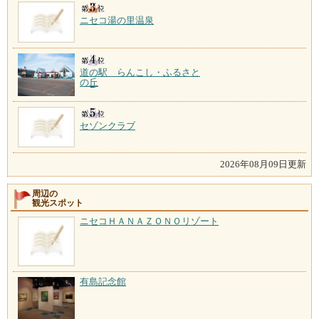
ニセコ湯の里温泉
道の駅 らんこし・ふるさと
の丘
セゾンクラブ
2026年08月09日更新
周辺の
観光スポット
ニセコＨＡＮＡＺＯＮＯリゾート
有島記念館