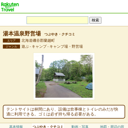
湯本温泉野営場
つぶやき・クチコミ
北海道磯谷郡蘭越町
エリア
遊ぶ - キャンプ - キャンプ場・野営場
ジャンル
テントサイトは林間にあり、設備は炊事棟とトイレのみだが快
適に利用できる。ゴミは必ず持ち帰る必要がある。
基本情報
つぶやき・クチコミ
動画・写真
地図・周辺の宿