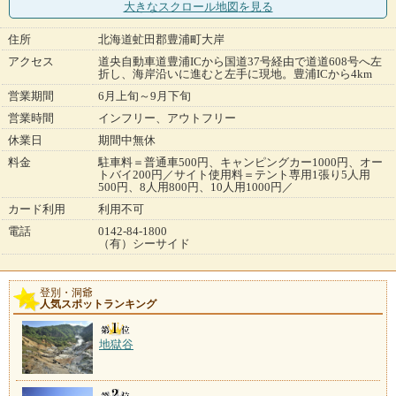
大きなスクロール地図
を見る
住所
北海道虻田郡豊浦町大岸
アクセス
道央自動車道豊浦ICから国道37号経由で道道608号へ左
折し、海岸沿いに進むと左手に現地。豊浦ICから4km
営業期間
6月上旬～9月下旬
営業時間
インフリー、アウトフリー
休業日
期間中無休
料金
駐車料＝普通車500円、キャンピングカー1000円、オー
トバイ200円／サイト使用料＝テント専用1張り5人用
500円、8人用800円、10人用1000円／
カード利用
利用不可
電話
0142-84-1800
（有）シーサイド
登別・洞爺
人気スポットランキング
地獄谷