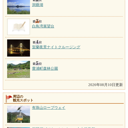
洞爺湖
白鳥湾展望台
室蘭夜景ナイトクルージング
豊浦町森林公園
2026年08月10日更新
周辺の
観光スポット
有珠山ロープウェイ