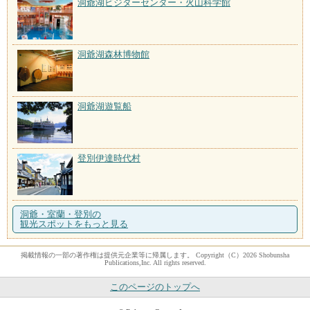
洞爺湖ビジターセンター・火山科学館
洞爺湖森林博物館
洞爺湖遊覧船
登別伊達時代村
洞爺・室蘭・登別の
観光スポットをもっと見る
掲載情報の一部の著作権は提供元企業等に帰属します。 Copyright（C）2026 Shobunsha
Publications,Inc. All rights reserved.
このページのトップへ