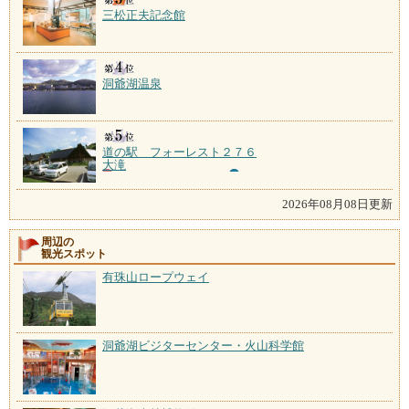
三松正夫記念館
洞爺湖温泉
道の駅 フォーレスト２７６
大滝
2026年08月08日更新
周辺の
観光スポット
有珠山ロープウェイ
洞爺湖ビジターセンター・火山科学館