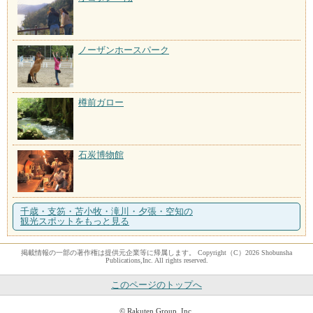
ノーザンホースパーク
樽前ガロー
石炭博物館
千歳・支笏・苫小牧・滝川・夕張・空知の
観光スポットをもっと見る
掲載情報の一部の著作権は提供元企業等に帰属します。 Copyright（C）2026 Shobunsha
Publications,Inc. All rights reserved.
このページのトップへ
© Rakuten Group, Inc.