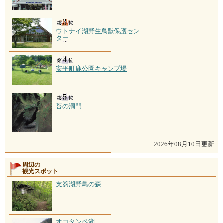
ウトナイ湖野生鳥獣保護セン
ター
安平町鹿公園キャンプ場
苔の洞門
2026年08月10日更新
周辺の
観光スポット
支笏湖野鳥の森
オコタンペ湖