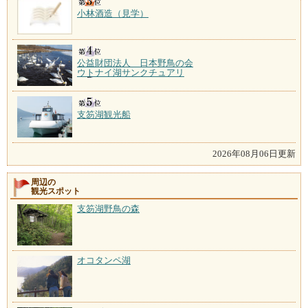
小林酒造（見学）
公益財団法人 日本野鳥の会
ウトナイ湖サンクチュアリ
支笏湖観光船
2026年08月06日更新
周辺の
観光スポット
支笏湖野鳥の森
オコタンペ湖