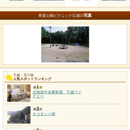
写真
青葉公園ピクニック広場の
千歳・苫小牧
人気スポットランキング
北海道中央葡萄酒 千歳ワイ
ナリー
オコタンペ湖