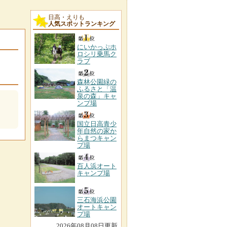
日高・えりも
人気スポットランキング
にいかっぷホ
ロシリ乗馬ク
ラブ
森林公園緑の
ふるさと「温
泉の森」キャ
ンプ場
国立日高青少
年自然の家か
らまつキャン
プ場
百人浜オート
キャンプ場
三石海浜公園
オートキャン
プ場
2026年08月08日更新