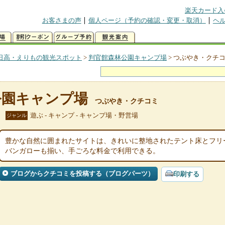
楽天カード入
お客さまの声
個人ページ（予約の確認・変更・取消）
ヘ
日高・えりもの観光スポット
>
判官館森林公園キャンプ場
>
つぶやき・クチ
公園キャンプ場
つぶやき・クチコミ
遊ぶ - キャンプ - キャンプ場・野営場
ジャンル
豊かな自然に囲まれたサイトは、きれいに整地されたテント床とフリ
バンガローも揃い、手ごろな料金で利用できる。
ブログからクチコミを投稿する（ブログパーツ）
印刷する