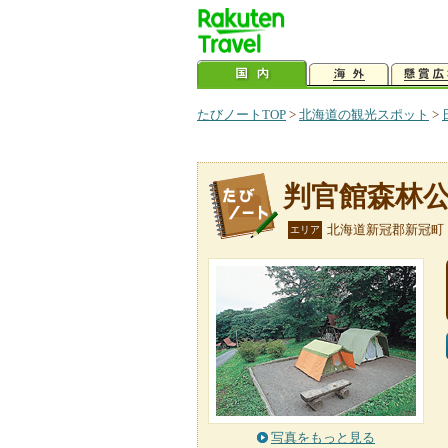
たびノートTOP
>
北海道の観光スポット
>
判官館森林
北海道新冠郡新冠町
エリア
写真をもっと見る