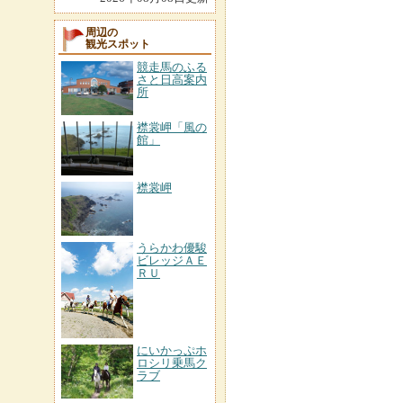
周辺の
観光スポット
競走馬のふる
さと日高案内
所
襟裳岬「風の
館」
襟裳岬
うらかわ優駿
ビレッジＡＥ
ＲＵ
にいかっぷホ
ロシリ乗馬ク
ラブ