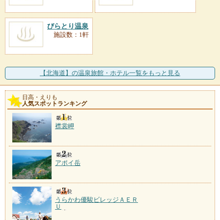
びらとり温泉
施設数：1軒
【北海道】の温泉旅館・ホテル一覧をもっと見る
日高・えりも
人気スポットランキング
襟裳岬
アポイ岳
うらかわ優駿ビレッジＡＥＲ
Ｕ