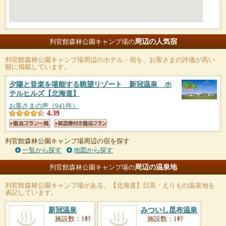
周辺の人気宿
判官館森林公園キャンプ場の
判官館森林公園キャンプ場
周辺のホテル・宿を、お客さまの評価が高い
順に掲載しています。
夕陽と音楽を堪能する眺望リゾート 新冠温泉 ホ
テルヒルズ
【北海道】
お客さまの声（941件）
4.39
判官館森林公園キャンプ場周辺の宿を探す
一覧から探す
地図から探す
周辺の温泉地
判官館森林公園キャンプ場の
判官館森林公園キャンプ場
がある、【北海道】日高・えりもの温泉地を
表記しています。
新冠温泉
みついし昆布温泉
施設数：1軒
施設数：1軒